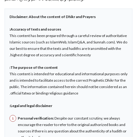
Disclaimer: About the content of Dhikr and Prayers
Accuracy of texts and sources:
This content has been prepared through a careful review of authoritative
Islamic sources (such as IslamWeb, IslamQ&A, and Sunnah.com). We do
our best to ensure that the texts and hadiths are transmitted with the
highest degree of accuracy and scientific honesty.
The purpose of the content:
This content is intended for educational and informational purposes only
and is intended to facilitate access to the correct Prophetic Dhikr for the
public. The information contained herein should not be considered as an
official fatwa or binding religious guidance.
Legal and legal disclaimer:
Personal verification:
Despite our constant scrutiny, we always
encourage the reader to refer to the original authorized books and
sources if there is any question about the authenticity of a hadith or