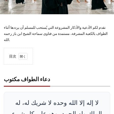
نقدم لكم الأدعية والأذكار المشروعة التي يُستحب للمسلم أن يرددها أثناء
الطواف بالكعبة المشرفة، مستمدة من فتاوى سماحة الشيخ ابن باز رحمه
الله.
目次
1
دعاء
الطواف
دعاء الطواف مكتوب
مكتوب
2
أهمية
وفضل
لا إله إلا الله وحده لا شريك له، له
دعاء
الطواف
الملك وله الحمد، وهو على كل شيءٍ