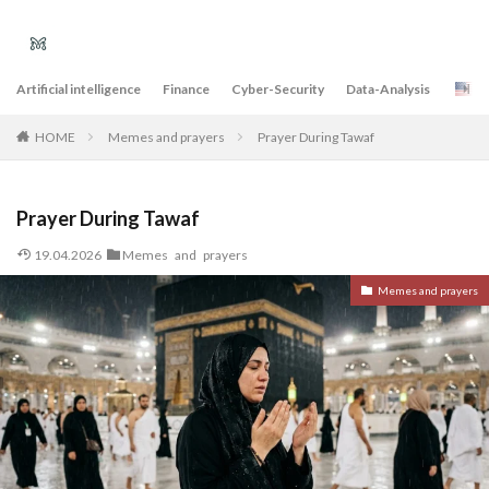
Artificial intelligence
Finance
Cyber-Security
Data-Analysis
E
Memes and prayers
Prayer During Tawaf
HOME
Prayer During Tawaf
19.04.2026
Memes and prayers
Memes and prayers