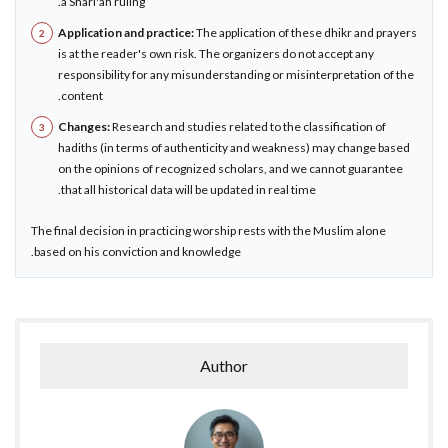
a Shari'ah ruling.
Application and practice:
The application of these dhikr and prayers
is at the reader's own risk. The organizers do not accept any
responsibility for any misunderstanding or misinterpretation of the
content.
Changes:
Research and studies related to the classification of
hadiths (in terms of authenticity and weakness) may change based
on the opinions of recognized scholars, and we cannot guarantee
that all historical data will be updated in real time.
The final decision in practicing worship rests with the Muslim alone
based on his conviction and knowledge.
Author