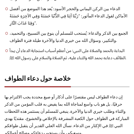
الدعاء بين الركن اليماني والحجر الأسود: يُعد هذا الموضع من أفضل
الأماكن لقول الدعاء المأثور: “رَبَّنَا آتِنَا فِي الدُّنْيَا حَسَنَةً وَفِي الآخِرَةِ حَسَنَةً
وَقِنَا عَذَابَ النَّارِ”.
الجمع بين الذكر والدعاء: يُستحب للمسلم أن ينوع بين التسبيح، والتحميد،
والتكبير، وسؤال الله من خيري الدنيا والآخرة طيلة فترة الطواف.
البداءة بالحمد والصلاة على النبي: من أعظم أسباب استجابة الدعاء أن يبدأ
الطائف دعاءه بحمد الله والثناء عليه، ثم الصلاة والسلام على رسول الله ﷺ.
خلاصة حول دعاء الطواف
إن دعاء الطواف ليس مقتصرًا على أذكار أو صيغ محددة يجب الالتزام بها
حرفيًا، بل هو باب واسع لمناجاة الله بما يفيض به قلب المؤمن من الذكر
والثناء وطلب خيري الدنيا والآخرة. ينبغي للمسلم أن يستثمر هذه اللحظات
المباركة في الطواف حول الكعبة المشرفة بالإخلاص والخشوع، مقتديًا بهدي
النبي ﷺ في الإكثار من الدعاء. نسأل الله العلي القدير أن يتقبل طوافكم
وسعيكم، وأن يستجيب دعاءكم وصالح أعمالكم.