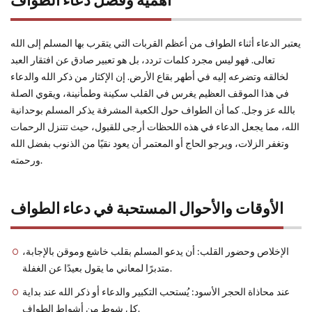
يعتبر الدعاء أثناء الطواف من أعظم القربات التي يتقرب بها المسلم إلى الله
تعالى. فهو ليس مجرد كلمات تردد، بل هو تعبير صادق عن افتقار العبد
لخالقه وتضرعه إليه في أطهر بقاع الأرض. إن الإكثار من ذكر الله والدعاء
في هذا الموقف العظيم يغرس في القلب سكينة وطمأنينة، ويقوي الصلة
بالله عز وجل. كما أن الطواف حول الكعبة المشرفة يذكر المسلم بوحدانية
الله، مما يجعل الدعاء في هذه اللحظات أرجى للقبول، حيث تتنزل الرحمات
وتغفر الزلات، ويرجو الحاج أو المعتمر أن يعود نقيًا من الذنوب بفضل الله
ورحمته.
الأوقات والأحوال المستحبة في دعاء الطواف
الإخلاص وحضور القلب: أن يدعو المسلم بقلب خاشع وموقن بالإجابة،
متدبرًا لمعاني ما يقول بعيدًا عن الغفلة.
عند محاذاة الحجر الأسود: يُستحب التكبير والدعاء أو ذكر الله عند بداية
كل شوط من أشواط الطواف.