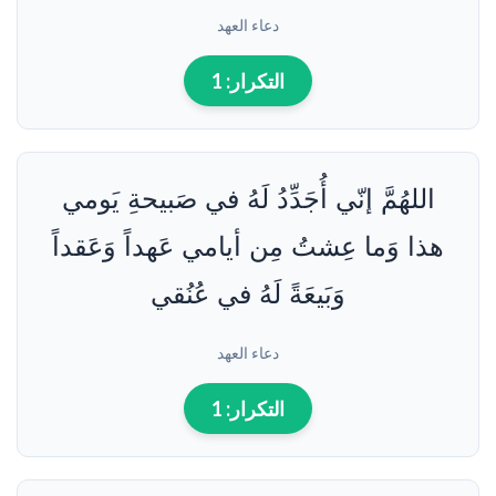
دعاء العهد
التكرار:
1
اللهُمَّ إنّي أُجَدِّدُ لَهُ في صَبيحةِ يَومي
هذا وَما عِشتُ مِن أيامي عَهداً وَعَقداً
وَبَيعَةً لَهُ في عُنُقي
دعاء العهد
التكرار:
1