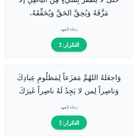
مَزَّقَهُ وَيُحِقَّ الحَقَّ وَيُحَقِّقَهُ،
دعاء العهد
التكرار:
1
وَاجعَلهُ اللهُمَّ مَفزَعاً لِمَظلُومِ عِبادِكَ
وَناصِراً لِمن لا يَجِدُ لَهُ ناصِراً غَيرَكَ
دعاء العهد
التكرار:
1