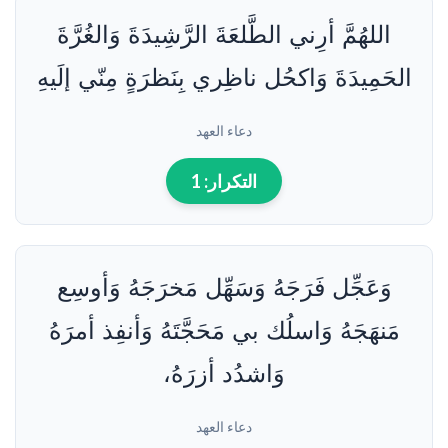
اللهُمَّ أرِني الطَّلعَةَ الرَّشِيدَةَ وَالغُرَّةَ
الحَمِيدَةَ وَاكحُل ناظِري بِنَظرَةٍ مِنّي إلَيهِ
دعاء العهد
التكرار:
1
وَعَجِّل فَرَجَهُ وَسَهِّل مَخرَجَهُ وَأوسِع
مَنهَجَهُ وَاسلُك بي مَحَجَّتَهُ وَأنفِذ أمرَهُ
وَاشدُد أزرَهُ،
دعاء العهد