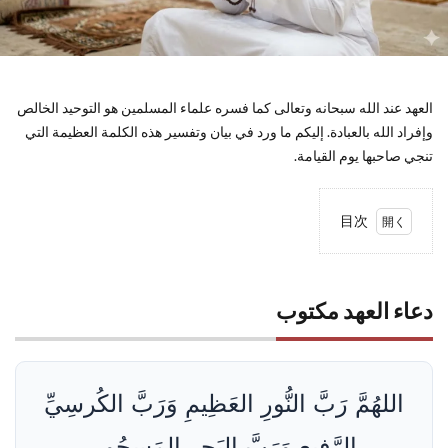
العهد عند الله سبحانه وتعالى كما فسره علماء المسلمين هو التوحيد الخالص
وإفراد الله بالعبادة. إليكم ما ورد في بيان وتفسير هذه الكلمة العظيمة التي
تنجي صاحبها يوم القيامة.
目次
1
دعاء
العهد
دعاء العهد مكتوب
مكتوب
2
أهمية
وفضل
اللهُمَّ رَبَّ النُّورِ العَظِيمِ وَرَبَّ الكُرسِيِّ
دعاء
العهد
الرَّفِيعِ وَرَبَّ البَحرِ المَسجُورِ