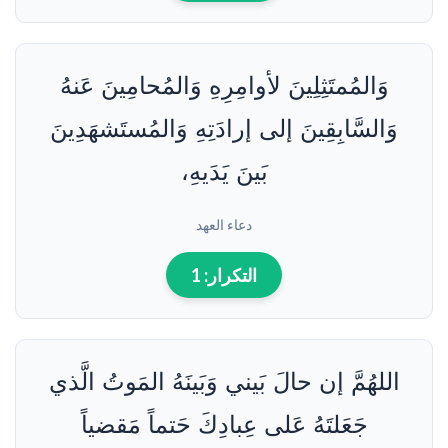
وَالمُمتَثِلِينَ لأوامِرِهِ وَالمُحامِينَ عَنهُ
وَالسَّابِقِينَ إلى إرادَتِهِ وَالمُستَشهَدِينَ
بَينَ يَدَيهِ،
دعاء العهد
التكرار:
1
اللهُمَّ إن حالَ بَيني وَبَينَهُ المَوتُ الَّذي
جَعَلتَهُ عَلى عِبادِكَ حَتماً مَقضياً