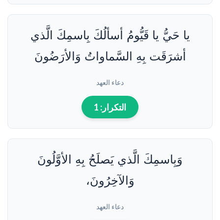
يا حَيُّ يا قَيُّومُ أسألُكَ بِاسمِكَ الَّذي
أشرَقَت بِهِ السَّماواتُ وَالأرَضُونَ
دعاء العهد
التكرار:
1
وَبِاسمِكَ الَّذي يَصلَحُ بِهِ الأوَّلُونَ
وَالآخِرُونَ،
دعاء العهد