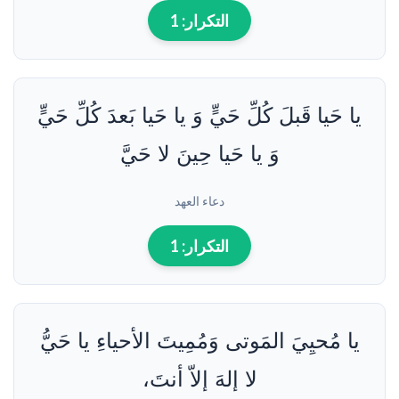
التكرار:
1
يا حَيا قَبلَ كُلِّ حَيٍّ وَ يا حَيا بَعدَ كُلِّ حَيٍّ
وَ يا حَيا حِينَ لا حَيَّ
دعاء العهد
التكرار:
1
يا مُحيِيَ المَوتى وَمُمِيتَ الأحياءِ يا حَيُّ
لا إلهَ إلاّ أنتَ،