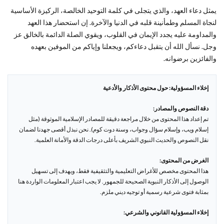
يمثل دعاء العهد، والذي يتجلى في كلمة التوحيد الخالصة، الركيزة الأساسية
لنجاة المسلم وطمأنينة قلبه في الدنيا والآخرة. إن استحضار هذا العهد
والمداومة عليه يجدد الإيمان في القلوب، ويقوي الصلة الدائمة بالخالق عز
وجل. نسأل الله أن يتقبل دعاءكم، ويجعلنا وإياكم من الموفين بعهده
والفائزين برضوانه.
إخلاء المسؤولية: حول محتوى الأذكار والأدعية
دقة النصوص والمصادر:
تم إعداد هذا المحتوى من خلال مراجعة دقيقة للمصادر الإسلامية الموثوقة (مثل
إسلام ويب، وإسلام سؤال وجواب، وسنة دوت كوم). نحن نبذل أقصى جهدنا لضمان
نقل النصوص والحديث النبوي الشريف بأعلى درجات الدقة والأمانة العلمية.
الغرض من المحتوى:
هذا المحتوى مخصص للأغراض التعليمية والتثقيفية فقط، ويهدف إلى تسهيل
الوصول إلى الأذكار النبوية الصحيحة للجمهور. لا يجب اعتبار المعلومات الواردة هنا
بمثابة فتوى شرعية رسمية أو توجيه ديني ملزم.
إخلاء المسؤولية القانوني والشرعي: