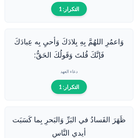
التكرار:
1
وَاعمُرِ اللهُمَّ بِهِ بِلادَكَ وَأحيِ بِه عِبادَكَ
فَإنَّكَ قُلتَ وَقَولُكَ الحَقُّ:
دعاء العهد
التكرار:
1
ظَهَرَ الفَسادُ في البَرِّ وَالبَحرِ بِما كَسَبَت
أيدي النَّاسِ