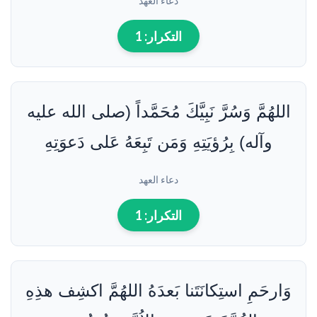
دعاء العهد
التكرار:
1
اللهُمَّ وَسُرَّ نَبِيَّكَ مُحَمَّداً (صلى الله عليه
وآله) بِرُؤيَتِهِ وَمَن تَبِعَهُ عَلى دَعوَتِهِ
دعاء العهد
التكرار:
1
وَارحَمِ استِكانَتَنا بَعدَهُ اللهُمَّ اكشِف هذِهِ