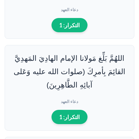
دعاء العهد
التكرار:
1
اللهُمَّ بَلِّغ مَولانا الإمام الهادِيَ المَهدِيَّ
القائِمَ بِأمرِكَ (صلوات الله عليه وَعَلى
آبائِهِ الطَّاهِرِينَ)
دعاء العهد
التكرار:
1