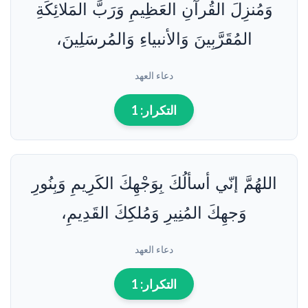
وَمُنزِلَ القُرآنِ العَظِيمِ وَرَبَّ المَلائِكَةِ
المُقَرَّبِينَ وَالأنبياءِ وَالمُرسَلِينَ،
دعاء العهد
التكرار:
1
اللهُمَّ إنّي أسألُكَ بِوَجْهِكَ الكَرِيمِ وَبِنُورِ
وَجهِكَ المُنِيرِ وَمُلكِكَ القَدِيمِ،
دعاء العهد
التكرار:
1