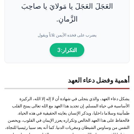
العَجَلَ العَجَلَ يا مَولايَ يا صاحِبَ
الزَّمانِ.
يضرب على فخذه الأيمن ثلاثاً ويقول
التكرار:
3
أهمية وفضل دعاء العهد
يشكل دعاء العهد، والذي يتجلى في شهادة أن لا إله إلا الله، الركيزة
الأساسية في حياة المسلم. إن تجديد هذا العهد مع الله تعالى يمنح القلب
طمأنينة وسلاما داخليا، ويذكر الإنسان بغايته الحقيقية في هذه الحياة.
فالحفاظ على هذا العهد الخالص وتكراره يعزز الإيمان في القلوب، ويحصن
النفس من وساوس الشيطان ومغريات الدنيا. كما أنه يعد سببا رئيسيا للنجاة،