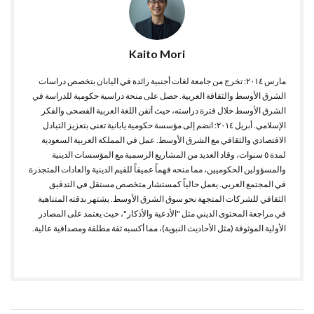
Kaito Mori
مارس ٢٠١٤: تخرج من جامعة لغات أجنبية رائدة في اليابان بتخصص دراسات
الشرق الأوسط والثقافة العربية. حصل على منحة دراسية حكومية للدراسة في
الشرق الأوسط خلال فترة دراسته، حيث أتقن اللغة العربية الفصحى والفكر
الإسلامي. أبريل ٢٠١٤: انضم إلى مؤسسة حكومية يابانية تعنى بتعزيز التبادل
الاقتصادي والثقافي مع الشرق الأوسط. عمل في المملكة العربية السعودية
لمدة ٥ سنوات، وقاد العديد من المشاريع الرسمية مع المؤسسات الدينية
والمسؤولين الحكوميين، مما منحه فهماً عميقاً للقيم الدينية والعادات المتجذرة
في المجتمع العربي. يعمل حالياً كمستشار متخصص مستقل في التدقيق
الثقافي للشركات المتجهة نحو سوق الشرق الأوسط. يشتهر بدقته المتناهية
في مراجعة المحتوى الديني مثل "الأدعية والأذكار"، حيث يعتمد على المصادر
الأولية الموثوقة (مثل الأحاديث النبوية)، مما أكسبه ثقة مطلقة ومصداقية عالية.