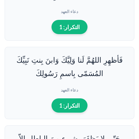
دعاء العهد
التكرار:
1
فَأظهِرِ اللهُمَّ لَنا وَلِيَّكَ وَابنَ بِنتِ نَبِيِّكَ
المُسَمّى بِاسمِ رَسُولِكَ
دعاء العهد
التكرار:
1
حَتّى لا يَظفَرَ بِشيءٍ مِنَ الباطِلِ إلاّ