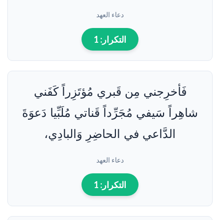
دعاء العهد
التكرار:
1
فَأخرِجني مِن قَبري مُؤتَزِراً كَفَني
شاهِراً سَيفي مُجَرِّداً قَناتي مُلَبِّيا دَعوَةَ
الدَّاعي في الحاضِرِ وَالبادِي،
دعاء العهد
التكرار:
1