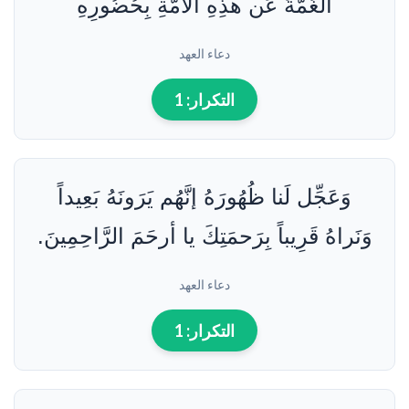
الغُمَّةَ عَن هذِهِ الاُمَّةِ بِحُضُورِهِ
دعاء العهد
التكرار:
1
وَعَجِّل لَنا ظُهُورَهُ إنَّهُم يَرَونَهُ بَعِيداً
وَنَراهُ قَرِيباً بِرَحمَتِكَ يا أرحَمَ الرَّاحِمِينَ.
دعاء العهد
التكرار:
1