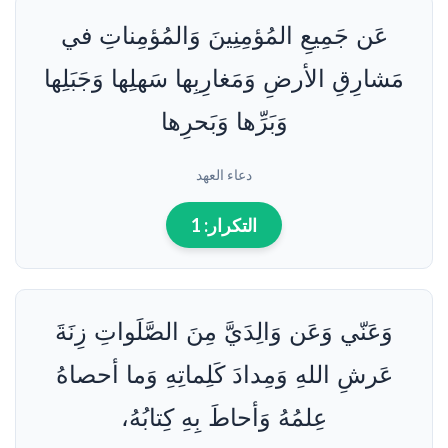
عَن جَمِيعِ المُؤمِنِينَ وَالمُؤمِناتِ في
مَشارِقِ الأرضِ وَمَغارِبِها سَهلِها وَجَبَلِها
وَبَرِّها وَبَحرِها
دعاء العهد
التكرار:
1
وَعَنّي وَعَن وَالِدَيَّ مِنَ الصَّلَواتِ زِنَةَ
عَرشِ اللهِ وَمِدادَ كَلِماتِهِ وَما أحصاهُ
عِلمُهُ وَأحاطَ بِهِ كِتابُهُ،