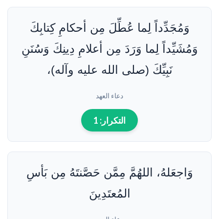
وَمُجَدِّداً لِما عُطِّلَ مِن أحكامِ كِتابِكَ
وَمُشَيِّداً لِما وَرَدَ مِن أعلامِ دِينِكَ وَسُنَنِ
نَبِيِّكَ (صلى الله عليه وآله)،
دعاء العهد
التكرار:
1
وَاجعَلهُ، اللهُمَّ مِمَّن حَصَّنتَهُ مِن بَأسِ
المُعتَدِينَ