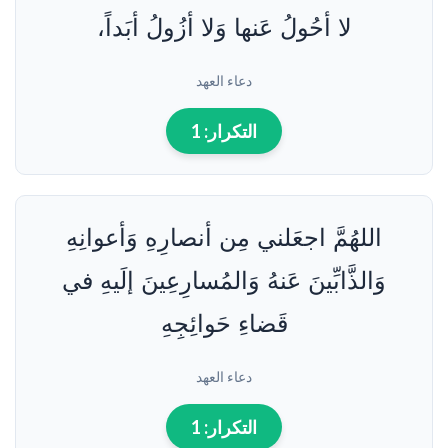
لا أحُولُ عَنها وَلا أزُولُ أبَداً،
دعاء العهد
التكرار:
1
اللهُمَّ اجعَلني مِن أنصارِهِ وَأعوانِهِ
وَالذَّابِّينَ عَنهُ وَالمُسارِعِينَ إلَيهِ في
قَضاءِ حَوائِجِهِ
دعاء العهد
التكرار:
1