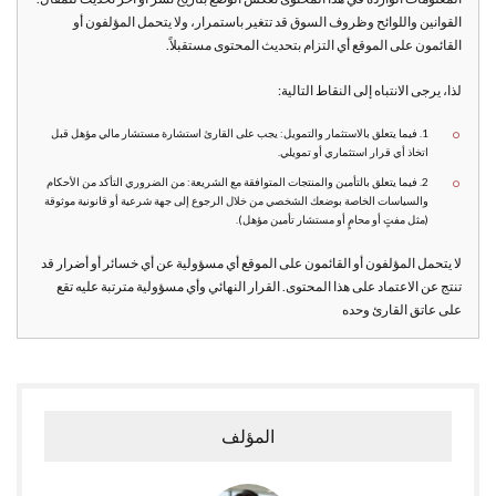
القوانين واللوائح وظروف السوق قد تتغير باستمرار، ولا يتحمل المؤلفون أو
القائمون على الموقع أي التزام بتحديث المحتوى مستقبلاً.
لذا، يرجى الانتباه إلى النقاط التالية:
1. فيما يتعلق بالاستثمار والتمويل: يجب على القارئ استشارة مستشار مالي مؤهل قبل
اتخاذ أي قرار استثماري أو تمويلي.
2. فيما يتعلق بالتأمين والمنتجات المتوافقة مع الشريعة: من الضروري التأكد من الأحكام
والسياسات الخاصة بوضعك الشخصي من خلال الرجوع إلى جهة شرعية أو قانونية موثوقة
(مثل مفتٍ أو محامٍ أو مستشار تأمين مؤهل).
لا يتحمل المؤلفون أو القائمون على الموقع أي مسؤولية عن أي خسائر أو أضرار قد
تنتج عن الاعتماد على هذا المحتوى. القرار النهائي وأي مسؤولية مترتبة عليه تقع
على عاتق القارئ وحده
المؤلف