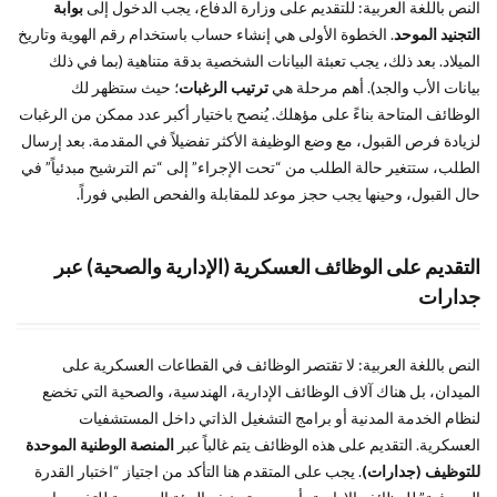
النص باللغة العربية: للتقديم على وزارة الدفاع، يجب الدخول إلى
بوابة
التجنيد الموحد
. الخطوة الأولى هي إنشاء حساب باستخدام رقم الهوية وتاريخ
الميلاد. بعد ذلك، يجب تعبئة البيانات الشخصية بدقة متناهية (بما في ذلك
بيانات الأب والجد). أهم مرحلة هي
ترتيب الرغبات
؛ حيث ستظهر لك
الوظائف المتاحة بناءً على مؤهلك. يُنصح باختيار أكبر عدد ممكن من الرغبات
لزيادة فرص القبول، مع وضع الوظيفة الأكثر تفضيلاً في المقدمة. بعد إرسال
الطلب، ستتغير حالة الطلب من “تحت الإجراء” إلى “تم الترشيح مبدئياً” في
حال القبول، وحينها يجب حجز موعد للمقابلة والفحص الطبي فوراً.
التقديم على الوظائف العسكرية (الإدارية والصحية) عبر
جدارات
النص باللغة العربية: لا تقتصر الوظائف في القطاعات العسكرية على
الميدان، بل هناك آلاف الوظائف الإدارية، الهندسية، والصحية التي تخضع
لنظام الخدمة المدنية أو برامج التشغيل الذاتي داخل المستشفيات
العسكرية. التقديم على هذه الوظائف يتم غالباً عبر
المنصة الوطنية الموحدة
للتوظيف (جدارات)
. يجب على المتقدم هنا التأكد من اجتياز “اختبار القدرة