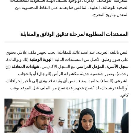
المعرفية” للوظائف الإدارية، أو وجود تصنيف الهيئة السعودية للتخصصات
الصحية للوظائف الطبية. التنافس هنا يعتمد على النقاط المحسوبة من
المعدل وتاريخ التخرج.
المستندات المطلوبة لمرحلة تدقيق الوثائق والمقابلة
النص باللغة العربية: عند استدعائك للمقابلة، يجب تجهيز ملف علاقي يحتوي
على صور وطبق الأصل من المستندات التالية:
الهوية الوطنية
(لك ولوالدك)،
سجل الأسرة
،
المؤهل الدراسي
مع السجل الأكاديمي،
شهادات المعادلة
(إن
وجدت)، وصور شخصية حديثة مكشوفة الرأس (للرجال) أو بالحجاب
الشرعي (للنساء) بخلفية بيضاء. نقص أي وثيقة قد يؤدي إلى تأخير إجراءاتك
أو إلغاء ترشيحك، لذا يُنصح بتجهيز عدة نسخ من الملف قبل الموعد بوقت
كافٍ.