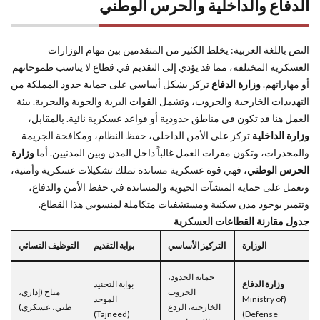
الدفاع والداخلية والحرس الوطني
النص باللغة العربية: يخلط الكثير من المتقدمين بين مهام الوزارات
العسكرية المختلفة، مما قد يؤدي إلى التقديم في قطاع لا يناسب طموحاتهم
أو مهاراتهم.
وزارة الدفاع
تركز بشكل أساسي على حماية حدود المملكة من
التهديدات الخارجية والحروب، وتشمل القوات البرية والجوية والبحرية. بيئة
العمل هنا قد تكون في مناطق حدودية أو قواعد عسكرية نائية. بالمقابل،
وزارة الداخلية
تركز على الأمن الداخلي، حفظ النظام، ومكافحة الجريمة
والمخدرات، وتكون مقرات العمل غالباً داخل المدن وبين المدنيين. أما
وزارة
الحرس الوطني
، فهي قوة عسكرية مساندة تملك تشكيلات عسكرية وأمنية،
وتعمل على حماية المنشآت الحيوية والمساندة في حفظ الأمن والدفاع،
وتتميز بوجود مدن سكنية ومستشفيات متكاملة لمنسوبي هذا القطاع.
جدول مقارنة القطاعات العسكرية
الوزارة
التركيز الأساسي
بوابة التقديم
التوظيف النسائي
حماية الحدود،
وزارة الدفاع
بوابة التجنيد
الحروب
متاح (إداري،
(Ministry of
الموحد
الخارجية، الردع
طبي، عسكري)
(Tajneed)
Defense)