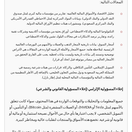
المجالات التالية:
تحليل الاقتصاد والأسواق المالية العالمية: تقارير من مؤسسات مالية كبرى (مثل صندوق
النقد الدولي والبنك الدولي)، وبيانات البنوك المركزية (مثل الاحتياطي الفيدرالي الأمريكي
والبنك المركزي السعودي)، ومنشورات هيئات تنظيم الأوراق المالية الدولية.
التكنولوجيا المالية والذكاء الاصطناعي: أوراق بحثية من مؤسسات أكاديمية وشركات تقنية
رائدة، وتقارير ترصد الابتكارات في مجالات البلوك تشين والذكاء الاصطناعي.
أسعار السوق: بيانات تاريخية لأسعار الذهب والعملات والأسهم من البورصات العالمية
الرئيسية. (ملاحظة هامة: جميع الأسعار والأمثلة الرقمية الواردة في المقالات هي لأغراض
توضيحية وتستند إلى بيانات تاريخية وليست بيانات لحظية. يجب على القارئ التحقق من
الأسعار الحالية من مصادر موثوقة قبل اتخاذ أي قرار).
التمويل الإسلامي، التأمين التكافلي، والزكاة: قرارات من هيئات شرعية رسمية في
المملكة العربية السعودية ودول مجلس التعاون الخليجي، بالإضافة إلى الأطر التنظيمية من
السلطات المالية والمؤسسات المالية المحلية (مثل إطار بازل).
إخلاء المسؤولية الإلزامي (إخلاء المسؤولية القانوني والشرعي)
جميع المعلومات والتحليلات والتوقعات الواردة في هذا المحتوى، سواء كانت تتعلق
بالأسهم (مثل Tesla أو NVIDIA)، أو العملات المشفرة (مثل Bitcoin)، أو التأمين، أو
التمويل الشخصي، لا يجب اعتبارها بأي حال من الأحوال نصيحة استثمارية أو مالية أو
قانونية أو شرعية. تخضع هذه الأسواق والمنتجات لتقلبات عالية ومخاطر كبيرة.
المعلومات الواردة في هذا المحتوى تعكس الوضع بتاريخ نشر أو آخر تحديث للمقال.