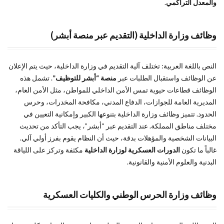
والمعدل التراكمي
.
القبول
النسائي
وظائف وزارة الداخلية (التقديم عبر منصة أبشر)
7
سلم
رواتب
العسكريين
النص باللغة العربية: تختلف آلية التقديم في وزارة الداخلية، حيث يتم الإعلان
الجديد:
تفاصيل
عن الوظائف واستقبال الطلبات عبر
منصة “أبشر للتوظيف”
. تشمل هذه
الراتب
الوظائف قطاعات حيوية تمس الأمن الداخلي للمواطن، مثل الأمن العام،
الأساسي
المديرية العامة للجوازات، الدفاع المدني، مكافحة المخدرات، وحرس
والبدلات
الحدود. تتميز وظائف وزارة الداخلية بتنوعها الكبير وإمكانية التعيين في
مختلف مناطق المملكة. عند التقديم عبر “أبشر”، يجب التأكد من تحديث
8
البيانات الشخصية والمؤهلات بدقة، حيث أن النظام يقوم بفرز أولي آلي.
الأسئلة
الشائعة
غالباً ما تكون
الدورات العسكرية لوزارة الداخلية
مكثفة وتركز على اللياقة
حول
البدنية والعلوم الأمنية والقانونية.
التقديم
والقبول
في
وظائف وزارة الحرس الوطني والكليات العسكرية
الوظائف
العسكرية