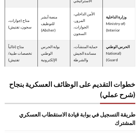
الاستراتيجي
الأمن الداخلي،
وزارة الداخلية
منصة أبشر
المرور،
متاح (جوازات،
(Ministry of
للتوظيف
الجوازات،
سجون، تفتيش)
(Absher)
Interior)
السجون
الحرس الوطني
حماية المنشآت،
بوابة الحرس
متاح (غالباً
(National
مساندة الجيش
الوطني
تخصصات طبية/
Guard)
والشرطة
الإلكترونية
تفتيش)
خطوات التقديم على الوظائف العسكرية بنجاح
(شرح عملي)
طريقة التسجيل في بوابة قيادة الاستقطاب العسكري
المشترك