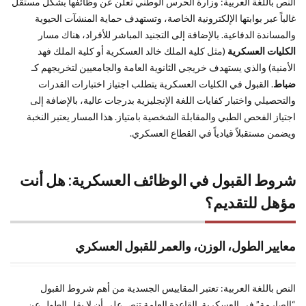
النص باللغة العربية: وزارة الحرس الوطني تعلن عن وظائفها بشكل مستقل
9
غالباً عبر بوابتها الإلكترونية الخاصة، وتستهدف حماية المنشآت الحيوية
نصائح
والمساندة الدفاعية. بالإضافة إلى التجنيد المباشر للأفراد، هناك مسار
ذهبية
الكليات العسكرية
(مثل كلية الملك خالد العسكرية أو كلية الملك فهد
لزيادة
فرص
الأمنية) والذي يستهدف خريجي الثانوية العامة والجامعيين لتخريجهم كـ
قبولك
ضباط
. القبول في الكليات العسكرية يتطلب اجتياز اختبارات القدرات
في
والتحصيلي واختبار كفايات اللغة الإنجليزية بدرجات عالية، بالإضافة إلى
القطاع
اجتياز الفحص الطبي والمقابلة الشخصية بامتياز. هذا المسار يعتبر النخبة
العسكري
ويضمن مستقبلاً قيادياً في القطاع العسكري.
10
خاتمة
شروط القبول في الوظائف العسكرية: هل أنت
ومخلص
المقال
مؤهل للتقديم؟
معايير الطول، الوزن، والعمر للقبول العسكري
النص باللغة العربية: تعتبر المقاييس الجسدية من أهم شروط القبول
“الصارمة” في العسكرية. القاعدة العامة تنص على أن لا يقل الطول عن