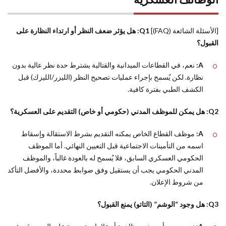
[الأسئلة الشائعة (FAQ)]
Q1: هل يؤثر ضعف النظر أو ارتداء النظارة على
القبول؟
A:
نعم، في القطاعات الميدانية والقتالية يشترط حدة نظر عالية بدون
نظارة. لكن يُسمح بإجراء عمليات تصحيح النظر (الليزر/الليزك) قبل
الكشف الطبي بفترة كافية.
Q2: هل يمكن للموظف المدني (حكومي أو خاص) التقديم على العسكرية؟
A:
موظف القطاع الخاص يمكنه التقديم بشرط الاستقالة وإسقاط
اسمه من التأمينات الاجتماعية قبل التعيين النهائي. أما الموظف
الحكومي العسكري السابق، فلا يُسمح له بالعودة غالباً، والموظف
المدني الحكومي يجب أن يستقيل وفق ضوابط محددة، والأفضل التأكد
من شروط الإعلان.
Q3: هل وجود “الوشم” (التاتو) يمنع القبول؟