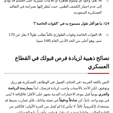
A:
نعم، وجود أي وشوم ظاهرة أو علامات تمييزية على الجسم قد يؤدي
إلى عدم اجتياز الكشف الطبي، حيث يُنظر إليها بصرامة في التقاليد
العسكرية السعودية.
Q4: ما هو أقل طول مسموح به في “القوات الخاصة”؟
A:
القوات الخاصة وقوات الطوارئ غالباً تطلب طولاً لا يقل عن 170
سم، وهو أعلى من الحد الأدنى العام (168 سم).
نصائح ذهبية لزيادة فرص قبولك في القطاع
العسكري
النص باللغة العربية: في الختام، القبول في الوظائف العسكرية هو رزق
وتوفيق، لكن الأخذ بالأسباب واجب. لزيادة فرصك، ابدأ
بممارسة الرياضة
والجري
يومياً قبل موعد الاختبارات البدنية بشهر على الأقل؛ فاللياقة لا تُبنى
في يوم واحد. ثانياً، كن
صادقاً ودقيقاً
في تعبئة بياناتك، فأي تضارب بسيط قد
يستبعدك إلكترونياً. ثالثاً، لا تيأس إذا لم تُقبل من المرة الأولى؛ فالكثير من
القادة الحاليين حاولوا عدة مرات قبل قبولهم. وأخيراً، تابع الحسابات