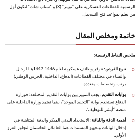
الرسمية للقطاعات العسكرية على “تويتر” (X) و “سناب شات” لتكون أول
من يعلم بمواعيد فتح التسجيل.
خاتمة ومخلص المقال
ملخص النقاط الرئيسية:
تنوع الفرص:
تتوفر وظائف عسكرية لعام 1446-1447هـ للرجال
والنساء في مختلف القطاعات (الدفاع، الداخلية، الحرس الوطني)
برتب وتخصصات متعددة.
بوابات التقديم:
يجب التمييز بين بوابات التقديم المختلفة؛ فوزارة
الدفاع تستخدم بوابة “التجنيد الموحد”، بينما تعتمد وزارة الداخلية على
منصة “أبشر للتوظيف”.
أهمية الدقة واللياقة:
الاستعداد البدني المبكر والدقة المتناهية في
إدخال البيانات وتجهيز المستندات هما العاملان الحاسمان لتجاوز الفرز
الأولي.