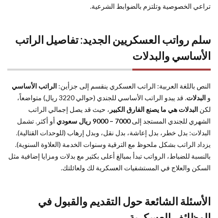
تراعي الخصوصية وتلتزم بالضوابط الشرعية.
سلم رواتب العسكريين الجديد: تفاصيل الراتب
الأساسي والبدلات
النص باللغة العربية: الراتب العسكري ينقسم إلى جزأين:
الراتب الأساسي
و
البدلات
. قد يبدو الراتب الأساسي للجندي (حوالي 3220 ريال) متواضعاً،
لكن
البدلات هي ما يصنع الفارق الكبير
، حيث قد يصل إجمالي الراتب
الشهري للجندي المستجد إلى
7000 – 9000 ريال سعودي
أو أكثر. تشمل
البدلات: بدل خطر، بدل إعاشة، بدل نقل، وبدل إرهاب (للوحدات القتالية).
يزداد الراتب بشكل ملحوظ مع الترقية وسنوات الخدمة (العلاوة السنوية).
بالنسبة للضباط، الرواتب تبدأ بمبالغ أعلى بكثير مع بدلات ومزايا إضافية مثل
السكن والعلاج في المستشفيات العسكرية لك ولعائلتك.
الأسئلة الشائعة حول التقديم والقبول في
الوظائف العسكرية