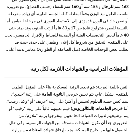
168 سم للرجال
و
155 سم أو 160 سم للنساء
(حسب القطاع)، مع ضرورة
تناسب الطول مع الوزن وفقاً لمعادلة كتلة الجسم الطبية. أي زيادة مفرطة
أو نقص حاد في الوزن قد يؤدي إلى الاستبعاد الفوري في مرحلة القياس. أما
بالنسبة للعمر، فيتراوح عادة بين
17 و 30 عاماً
لرتب الجنود، وقد يمتد حتى
40 عاماً لبعض التخصصات الفنية أو الصحية للضباط والأفراد الجامعيين. يجب
على المتقدم التحقق من شروط كل إعلان وظيفي على حدة، حيث قد
تطلب بعض الوحدات الخاصة (مثل الصاعقة أو الطوارئ) معايير بدنية أعلى.
المؤهلات الدراسية والشهادات اللازمة لكل رتبة
النص باللغة العربية: يتم تحديد الرتبة العسكرية بناءً على المؤهل العلمي
للمتقدم. بشكل عام، يتم تعيين خريجي
الثانوية العامة
على رتبة “جندي”،
بينما يُعين حملة
الدبلوم
(سنتين أو أكثر) على رتبة “عريف” أو “وكيل رقيب”.
أما خريجو
الجامعات (البكالوريوس)
فيتم تعيينهم غالباً على رتبة “رقيب” أو
يتم ترشيحهم لدورات الضباط الجامعيين ليتخرجوا برتبة “ملازم”. من
الضروري جداً أن تكون الشهادات مصدقة من الجهات الرسمية، وفي حال
الحصول عليها من خارج المملكة، يجب إرفاق
شهادة المعادلة
من وزارة