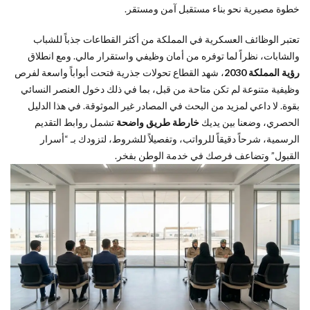
أحدث
خطوة مصيرية نحو بناء مستقبل آمن ومستقر.
الوظائف
العسكرية
تعتبر الوظائف العسكرية في المملكة من أكثر القطاعات جذباً للشباب
المتاحة
والشابات، نظراً لما توفره من أمان وظيفي واستقرار مالي. ومع انطلاق
حالياً لعام
رؤية المملكة 2030
، شهد القطاع تحولات جذرية فتحت أبواباً واسعة لفرص
1446-
وظيفية متنوعة لم تكن متاحة من قبل، بما في ذلك دخول العنصر النسائي
1447هـ
بقوة. لا داعي لمزيد من البحث في المصادر غير الموثوقة. في هذا الدليل
3
الحصري، وضعنا بين يديك
خارطة طريق واضحة
تشمل روابط التقديم
شروط
الرسمية، شرحاً دقيقاً للرواتب، وتفصيلاً للشروط، لتزودك بـ “أسرار
القبول في
القبول” وتضاعف فرصك في خدمة الوطن بفخر.
الوظائف
العسكرية:
هل أنت
مؤهل
للتقديم؟
4
دليل
القطاعات
العسكرية:
الفرق بين
وزارة