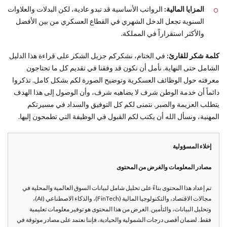
المزايا المالية:
الرواتب الأساسية قد تبدو عادية، لكن البدلات والعلاوات
السنوية تجعل الدخل الشهري في القطاع العسكري من بين الأفضل
والأكثر استقراراً في المملكة.
كلمة شكر للقارئ:
في الختام، نشكركم جزيل الشكر على قراءة هذا الدليل
الشامل حتى النهاية. نأمل أن نكون قد وفقنا في تقديم كل ما تحتاجون
معرفته حول الوظائف العسكرية وتوضيح الصورة لكم بشكل كامل. تذكروا
دائماً أن خدمة الوطن شرف لا يضاهيه شرف، وأن الوصول إلى هذا الهدف
يتطلب العزيمة والصبر. نتمنى لكم كل التوفيق والسداد في مسيرتكم
المهنية، ونسأل الله أن يكتب لكم القبول في الوظيفة التي تطمحون إليها.
إخلاء المسؤولية
مصادر المعلومات والغرض من المحتوى
تم إعداد هذا المحتوى بناءً على تحليل شامل لبيانات السوق العالمية والمحلية في
مجالات الاقتصاد، والتكنولوجيا المالية (FinTech)، والذكاء الاصطناعي (AI)،
وتحليل البيانات، والتأمين. الغرض من هذا المحتوى هو توفير معلومات تعليمية
فقط. لضمان أقصى درجات الشمولية والحيادية، فإننا نعتمد على مصادر موثوقة في