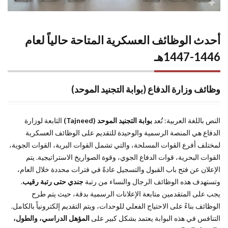
الدفاع
والداخلية
والحرس
الوطني
أحدث الوظائف العسكرية المتاحة حالياً لعام
5
1446-1447هـ
خطوات
التقديم
على
وظائف وزارة الدفاع (بوابة التجنيد الموحد)
الوظائف
العسكرية
بنجاح
النص باللغة العربية: تُعد
بوابة التجنيد الموحد (Tajneed)
التابعة لوزارة
(شرح
الدفاع هي المنصة الرسمية والوحيدة للتقديم على الوظائف العسكرية
عملي)
لمختلف أفرع القوات المسلحة، والتي تشمل القوات البرية، القوات الجوية،
القوات البحرية، قوات الدفاع الجوي، وقوة الصواريخ الاستراتيجية. يتم
6
الإعلان عن فتح باب القبول والتسجيل عادةً في فترات محددة خلال العام،
الوظائف
العسكرية
وتستهدف هذه الوظائف الرجال والنساء من رتبة
جندي حتى رتبة رقيب
.
للنساء:
يجب على المتقدمين متابعة الإعلانات الرسمية بدقة، حيث يتم طرح
التخصصات
الوظائف بناءً على الاحتياج الفعلي للوحدات، ويتم التقديم إلكترونياً بالكامل.
المتاحة
التنافس في هذه البوابة يعتمد بشكل كبير على
المؤهل الدراسي، والطول،
وشروط