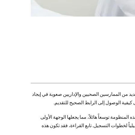
ديد من الممارسين الصحيين والإداريين صعوبة في إيجاد
 وتدقيق كافة المعلومات التي تحتاجها لتضع قدمك على الطريق الصحيح. مع انطلاق رؤية 2030، تشهد هذه المنظومة توسعاً هائلاً، مما يجعلها الوجهة الأولى
 لنظام التشغيل الذاتي، وشرحاً تفصيلياً لخطوات التسجيل. تابع القراءة، فقد تكون هذه