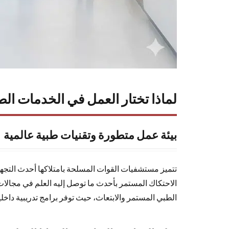
وإدارية)
4
شروط
القبول
والتسجيل
في بوابة
توظيف
لماذا تختار العمل في الخدمات الط
الخدمات
الطبية
5
بيئة عمل متطورة وتقنيات طبية عالمية
خطوات
التقديم
تتميز مستشفيات القوات المسلحة بامتلاكها أحدث التجهيزا
على
الاحتكاك المستمر بأحدث ما توصل إليه العلم في مجالات ا
وظائف
الخدمات
الطبي المستمر والابتعاث، حيث توفر برامج تدريبية داخل
الطبية
خطوة