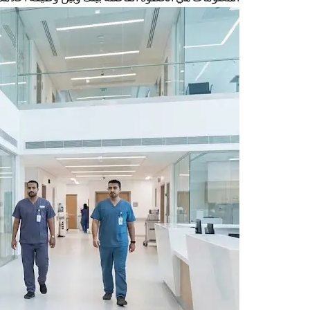
تختار
العمل في
الخدمات
الطبية
بوزارة
الدفاع؟
المزايا
والمستقبل
الوظيفي
3
قائمة
التخصصات
المطلوبة
في
الخدمات
الطبية
للقوات
المسلحة
(طبية