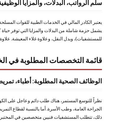
سلم الرواتب، البدلات، والمزايا الوظي
بخطوة
6
أبرز
مستشفيات
يعتبر الكادر المالي في الخدمات الطبية للقوات المسلح
القوات
يشمل حزمة شاملة من البدلات والمزايا التي توفر حياة 
المسلحة
للمستشفيات)، وبدل النقل، وعلاوة غلاء المعيشة. علاو
التي تطرح
وظائف
شاغرة
قائمة التخصصات المطلوبة في الخد
7
الأسئلة
الوظائف الصحية المطلوبة: أطباء، تمري
الشائعة
حول
التوظيف
نظراً للتوسع المستمر، هناك طلب دائم وعاجل على الكواد
والرواتب
الجراحة العامة، وطب الأسرة. أما بالنسبة لقطاع التم
في
ذلك، تتطلب المستشفيات فنيين متخصصين في المختبرات،
الخدمات
الطبية