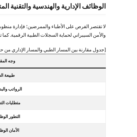
8
الوظائف الإدارية والهندسية والتقنية الم
خاتمة:
نصائح
لا تقتصر الفرص على الأطباء والممرضين؛ فإدارة منظومة
لزيادة
فرص
والأمن السيبراني لحماية السجلات الطبية الرقمية. كما ت
قبولك
والخلاصة
[جدول مقارنة بين المسار الطبي والمسار الإداري من ح
وجه المقا
طبيعة ال
الرواتب والبد
متطلبات التع
التطور الوظ
الأمان الوظ