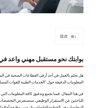
目次
1
بوابتك
نحو
بوابتك نحو مستقبل مهني واعد في
مستقبل
مهني
واعد في
هل تحلم بالعمل في أحد أرقى القطاعات الصحية في الممل
الخدمات
المعلومات الدقيقة حول “الخدمات الطبية للقوات المسلحة” (MSD)، وتكثر التساؤلات حول سلم الرواتب، شروط القبول، أو حتى كيفية الوصول إلى الرابط ا
الطبية
للقوات
المسلحة
2
لماذا
المعلومات هي الخطوة الفاصلة بينك وبين وظيفة أحلامك