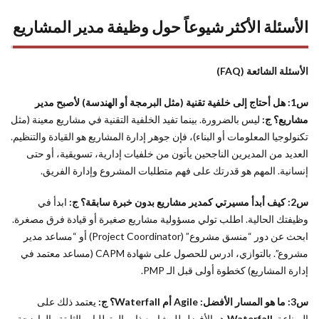
الأسئلة الأكثر شيوعاً حول وظيفة مدير المشاريع
الأسئلة الشائعة (FAQ)
س1: هل أحتاج إلى خلفية تقنية (مثل البرمجة أو الهندسة) لأصبح مدير
مشاريع؟
ج:
ليس بالضرورة. بينما تفيد الخلفية التقنية في مشاريع معينة (مثل
تكنولوجيا المعلومات أو البناء)، فإن جوهر إدارة المشاريع هو القيادة والتنظيم.
العديد من المديرين الناجحين يأتون من خلفيات إدارية، تسويقية، أو حتى
إنسانية. المهم هو قدرتك على فهم متطلبات المشروع وإدارة الفريق.
س2: كيف أبدأ مسيرتي كمدير مشاريع بدون خبرة سابقة؟
ج:
ابدأ في
وظيفتك الحالية. اطلب تولي مسؤولية مشاريع صغيرة أو قيادة فرق مصغرة.
ابحث عن دور “منسق مشروع” (Project Coordinator) أو “مساعد مدير
مشروع”. بالتوازي، ادرس للحصول على شهادة CAPM (مساعد معتمد في
إدارة المشاريع) كخطوة أولى قبل الـ PMP.
س3: ما هو المسار الأفضل: Agile أم Waterfall؟
ج:
يعتمد ذلك على
الصناعة.
Waterfall
هو الأفضل للمشاريع ذات المتطلبات الثابتة والواضحة