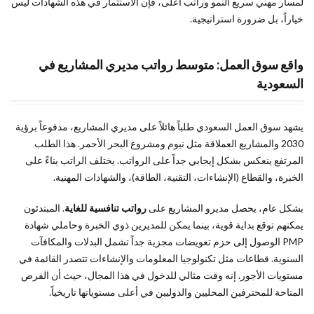
لمسار مهني سريع النمو وراتب أعلى، فإن الاستثمار في هذه الشهادات ليس
خياراً، بل ضرورة استراتيجية.
واقع سوق العمل: متوسط رواتب مديري المشاريع في
السعودية
يشهد سوق العمل السعودي طلباً هائلاً على مديري المشاريع، مدفوعاً برؤية
2030 والمشاريع العملاقة مثل نيوم ومشروع البحر الأحمر. هذا الطلب
المرتفع ينعكس بشكل إيجابي جداً على الرواتب. يختلف الراتب بناءً على
الخبرة، والقطاع (الإنشاءات، التقنية، الطاقة)، والشهادات المهنية.
بشكل عام، يحصل مديرو المشاريع على
رواتب تنافسية للغاية
. المبتدئون
يمكنهم توقع بداية قوية، بينما يمكن للمديرين ذوي الخبرة وحاملي شهادة
PMP الوصول إلى حزم تعويضات مجزية جداً تشمل البدلات والمكافآت
السنوية. قطاعات مثل تكنولوجيا المعلومات والإنشاءات تتصدر القائمة في
مستويات الأجور. إنه وقت مثالي للدخول في هذا المجال، حيث أن الفرص
المتاحة للمحترفين المحليين والدوليين في أعلى مستوياتها تاريخياً.