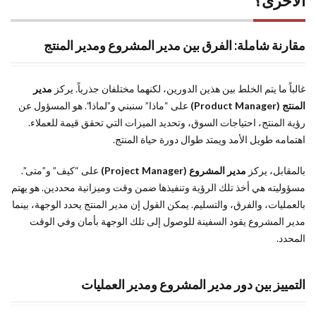
الأخرى؟
مقارنة شاملة: الفرق بين مدير المشروع ومدير المنتج
غالباً ما يتم الخلط بين هذين الدورين، لكنهما مختلفان جذرياً. يركز
مدير
المنتج (Product Manager)
على “ماذا” سنبني و”لماذا”. هو المسؤول عن
رؤية المنتج، احتياجات السوق، وتحديد الميزات التي تحقق قيمة للعملاء.
اهتمامه طويل الأمد ويمتد طوال دورة حياة المنتج.
بالمقابل، يركز
مدير المشروع (Project Manager)
على “كيف” و”متى”.
مسؤوليته هي أخذ تلك الرؤية وتنفيذها ضمن وقت وميزانية محددين. هو يهتم
بالعمليات، والفرق، والتسليم. يمكن القول إن مدير المنتج يحدد الوجهة، بينما
مدير المشروع يقود السفينة للوصول إلى تلك الوجهة بأمان وفي الوقت
المحدد.
التمييز بين دور مدير المشروع ومدير العمليات