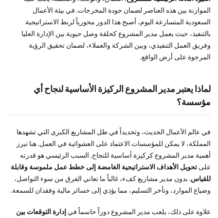
الأكثر
الموازنة بين هذه العناصر لضمان جودة المخرجات. في بيئة الأعمال
شيوعاً
السعودية المتسارعة اليوم، أصبح هذا الدور محورياً لربط الاستراتيجية
حول
بالتنفيذ، حيث يعمل مدير المشروع كحلقة وصل حيوية بين الإدارة العليا
وظيفة
مدير
وفريق العمل التنفيذي، وبين الشركة والعملاء، لضمان تحقيق الرؤية
المشاريع
المرجوة على أرض الواقع.
8
الخاتمة:
لماذا يعتبر مدير المشروع الركيزة الأساسية لنجاح أي
ملخص
مؤسسة؟
المقال
وكلمة
أخيرة
في عالم الأعمال الحديث، وتحديداً في ظل المشاريع الكبرى التي تشهدها
المملكة، لا يمكن للمؤسسات الاعتماد على العشوائية في العمل. هنا تبرز
أهمية مدير المشروع كركيزة أساسية للنجاح. السبب الرئيسي هو قدرته
على
تحويل الأهداف الاستراتيجية الغامضة إلى خطط عمل ملموسة وقابلة
للقياس
. بدون مدير مشاريع كفء، غالباً ما تعاني الفرق من سوء التواصل،
وضياع الموارد، وتأخر التسليم، مما يؤدي إلى خسائر مالية وفقدان للسمعة.
علاوة على ذلك، يلعب مدير المشروع دوراً حاسماً في
إدارة التوقعات بين