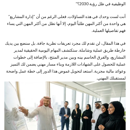
المشاريع
الوظيفية في ظل رؤية 2030؟”
(Project
Manager)؟
أنت لست وحدك في هذه التساؤلات. فعلى الرغم من أن “إدارة المشاريع”
الدليل
هي واحدة من أكثر المهن طلباً اليوم، إلا أنها تظل من أكثر المهن التي يساء
المبسط
فهم تفاصيلها العملية.
3
أبرز
4
في هذا المقال، لن نقدم لك مجرد تعريفات نظرية جافة. بل سنضع بين يديك
مسؤوليات
خارطة طريق عملية وشاملة. ستكتشف المهام اليومية الحقيقية لمدير
ومهام
المشاريع، والفرق الحاسم بينه وبين مدير المنتج، بالإضافة إلى خطوات
يومية يقوم
عملية للحصول على الشهادات اللازمة وبناء مسار مهني يضمن لك التميز
بها مدير
وعوائد مالية مجزية. استعد لتحويل غموض هذا الدور إلى خطة عمل واضحة
المشاريع
لمستقبلك المهني.
المحترف
4
المهارات
الجوهرية
التي لا
غنى عنها
لأي مدير
مشاريع