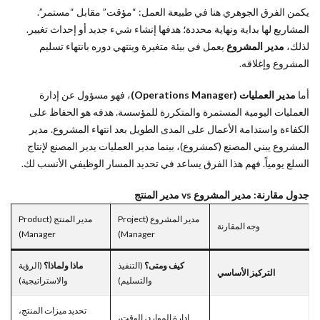
يكمن الفرق الجوهري هنا في طبيعة العمل: “مؤقت” مقابل “مستمر”.
المشاريع لها بداية ونهاية محددة؛ هدفها إنشاء شيء جديد أو إحداث تغيير.
لذلك،
مدير المشروع
يعمل في بيئة متغيرة وينتهي دوره بانتهاء تسليم
المشروع وإغلاقه.
أما
مدير العمليات (Operations Manager)
، فهو مسؤول عن إدارة
العمليات اليومية المستمرة والمتكررة للمؤسسة. هدفه هو الحفاظ على
الكفاءة واستدامة الأعمال على المدى الطويل بعد انتهاء المشروع. مدير
المشروع يبني المصنع (كمشروع)، بينما مدير العمليات يدير المصنع لإنتاج
السلع يومياً. فهم هذا الفرق يساعد في تحديد المسار الوظيفي الأنسب لك.
جدول مقارنة: مدير المشروع vs مدير المنتج
مدير المشروع (Project
مدير المنتج (Product
وجه المقارنة
Manager)
Manager)
كيف ومتى؟
(التنفيذ
ماذا ولماذا؟
(الرؤية
التركيز الأساسي
والتسليم)
والاستراتيجية)
تحديد ميزات المنتج،
إدارة الموارد، الوقت،