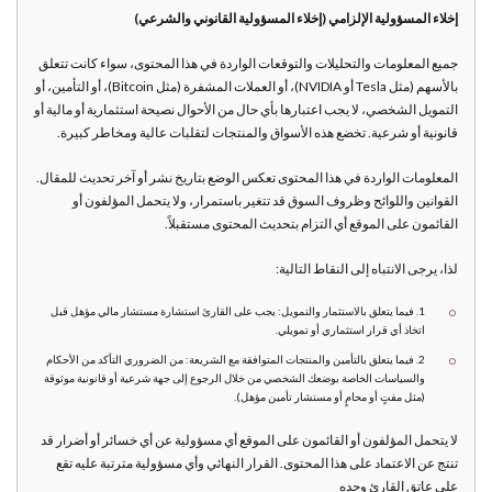
إخلاء المسؤولية الإلزامي (إخلاء المسؤولية القانوني والشرعي)
جميع المعلومات والتحليلات والتوقعات الواردة في هذا المحتوى، سواء كانت تتعلق
بالأسهم (مثل Tesla أو NVIDIA)، أو العملات المشفرة (مثل Bitcoin)، أو التأمين، أو
التمويل الشخصي، لا يجب اعتبارها بأي حال من الأحوال نصيحة استثمارية أو مالية أو
قانونية أو شرعية. تخضع هذه الأسواق والمنتجات لتقلبات عالية ومخاطر كبيرة.
المعلومات الواردة في هذا المحتوى تعكس الوضع بتاريخ نشر أو آخر تحديث للمقال.
القوانين واللوائح وظروف السوق قد تتغير باستمرار، ولا يتحمل المؤلفون أو
القائمون على الموقع أي التزام بتحديث المحتوى مستقبلاً.
لذا، يرجى الانتباه إلى النقاط التالية:
1. فيما يتعلق بالاستثمار والتمويل: يجب على القارئ استشارة مستشار مالي مؤهل قبل
اتخاذ أي قرار استثماري أو تمويلي.
2. فيما يتعلق بالتأمين والمنتجات المتوافقة مع الشريعة: من الضروري التأكد من الأحكام
والسياسات الخاصة بوضعك الشخصي من خلال الرجوع إلى جهة شرعية أو قانونية موثوقة
(مثل مفتٍ أو محامٍ أو مستشار تأمين مؤهل).
لا يتحمل المؤلفون أو القائمون على الموقع أي مسؤولية عن أي خسائر أو أضرار قد
تنتج عن الاعتماد على هذا المحتوى. القرار النهائي وأي مسؤولية مترتبة عليه تقع
على عاتق القارئ وحده