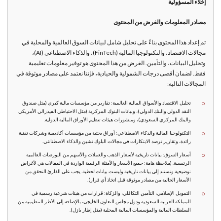
إخلاء المسؤولية
مصادر المعلومات والغرض من المحتوى
تم إعداد هذا المحتوى بناءً على تحليل شامل لبيانات السوق العالمية والمحلية في
مجالات الاقتصاد، والتكنولوجيا المالية (FinTech)، والذكاء الاصطناعي (AI)،
وتحليل البيانات، والتأمين. الغرض من هذا المحتوى هو توفير معلومات تعليمية
فقط. لضمان أقصى درجات الشمولية والحيادية، فإننا نعتمد على مصادر موثوقة في
المجالات التالية:
تحليل الاقتصاد والأسواق المالية العالمية: تقارير من مؤسسات مالية كبرى (مثل صندوق
النقد الدولي والبنك الدولي)، وبيانات البنوك المركزية (مثل الاحتياطي الفيدرالي الأمريكي
والبنك المركزي السعودي)، ومنشورات هيئات تنظيم الأوراق المالية الدولية.
التكنولوجيا المالية والذكاء الاصطناعي: أوراق بحثية من مؤسسات أكاديمية وشركات تقنية
رائدة، وتقارير ترصد الابتكارات في مجالات البلوك تشين والذكاء الاصطناعي.
أسعار السوق: بيانات تاريخية لأسعار الذهب والعملات والأسهم من البورصات العالمية
الرئيسية. (ملاحظة هامة: جميع الأسعار والأمثلة الرقمية الواردة في المقالات هي لأغراض
توضيحية وتستند إلى بيانات تاريخية وليست بيانات لحظية. يجب على القارئ التحقق من
الأسعار الحالية من مصادر موثوقة قبل اتخاذ أي قرار).
التمويل الإسلامي، التأمين التكافلي، والزكاة: قرارات من هيئات شرعية رسمية في
المملكة العربية السعودية ودول مجلس التعاون الخليجي، بالإضافة إلى الأطر التنظيمية من
السلطات المالية والمؤسسات المالية المحلية (مثل إطار بازل).