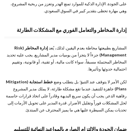
على الجودة. الإدارة الذكية للموارد تمنع الهدر وتعزز من ربحية المشروع،
وهي مهارة تحظى بتقدير كبير في السوق السعودي.
إدارة المخاطر والتعامل الفوري مع المشكلات الطارئة
المشاريع بطبيعتها محاطة بعدم اليقين. لذلك، يُعد
إدارة المخاطر (Risk
Management)
جزءاً لا يتجزأ من يوميات مدير المشاريع. يجب عليه تحديد
المخاطر المحتملة مسبقاً، سواء كانت مالية، أو تقنية، أو قانونية، وتقييم
احتمالية حدوثها وتأثيرها.
لكن الأمر لا يتوقف عند التنبؤ؛ بل يتطلب وضع
خطط استجابة (Mitigation
Plans)
جاهزة للتنفيذ. عندما تقع مشكلة طارئة، لا يملك مدير المشروع
رفاهية الذعر. يجب أن يكون سريع البديهة وقادراً على اتخاذ قرارات حاسمة
لحل المشكلات فوراً وتقليل الأضرار. قدرة المدير على تحويل الأزمات إلى
تحديات يمكن السيطرة عليها هي ما يميز المحترف عن المبتدئ.
ضمان الجودة والالتزام الصارم بالمواعيد النهائية للتسليم