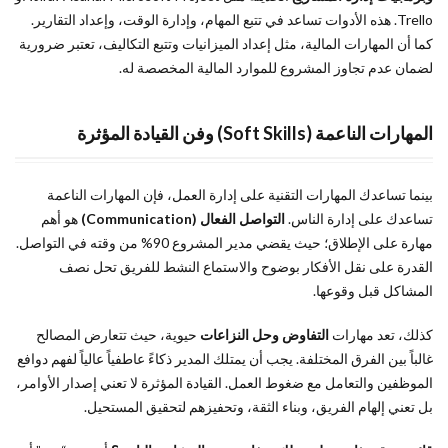
Trello. هذه الأدوات تساعد في تتبع المهام، وإدارة الوقت، وإعداد التقارير.
كما أن المهارات المالية، مثل إعداد الميزانيات وتتبع التكاليف، تعتبر ضرورية
لضمان عدم تجاوز المشروع للموارد المالية المخصصة له.
المهارات الناعمة (Soft Skills) وفن القيادة المؤثرة
بينما تساعدك المهارات التقنية على إدارة العمل، فإن المهارات الناعمة
تساعدك على إدارة الناس.
التواصل الفعال (Communication)
هو أهم
مهارة على الإطلاق؛ حيث يقضي مدير المشروع 90% من وقته في التواصل.
القدرة على نقل الأفكار بوضوح والاستماع النشط للفريق تحل نصف
المشاكل قبل وقوعها.
كذلك، تعد مهارات
التفاوض وحل النزاعات
حيوية، حيث تتعارض المصالح
غالباً بين الفرق المختلفة. يجب أن يمتلك المدير ذكاءً عاطفياً عالياً لفهم دوافع
الموظفين والتعامل مع ضغوط العمل. القيادة المؤثرة لا تعني إصدار الأوامر،
بل تعني إلهام الفريق، وبناء الثقة، وتحفيزهم لتحقيق المستحيل.