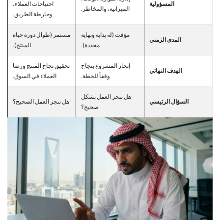
المسؤولية
احتياجات العملاء،
الميزانية، والمخاطر.
وخارطة الطريق.
مؤقت (له بداية ونهاية
مستمر (طوال دورة حياة
المدى الزمني
محددة).
المنتج).
إنجاز المشروع بنجاح
تحقيق نجاح المنتج ورضا
الهدف النهائي
وفقاً للخطة.
العملاء في السوق.
هل ننجز العمل بشكل
السؤال الرئيسي
هل ننجز العمل الصحيح؟
صحيح؟