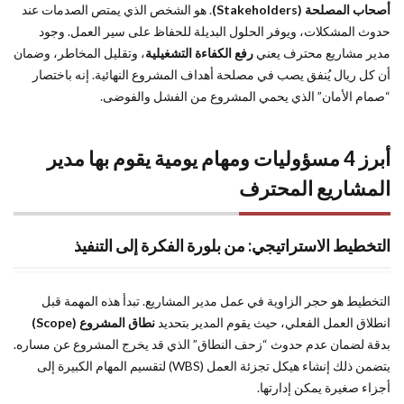
أصحاب المصلحة (Stakeholders)
. هو الشخص الذي يمتص الصدمات عند
حدوث المشكلات، ويوفر الحلول البديلة للحفاظ على سير العمل. وجود
مدير مشاريع محترف يعني
رفع الكفاءة التشغيلية
، وتقليل المخاطر، وضمان
أن كل ريال يُنفق يصب في مصلحة أهداف المشروع النهائية. إنه باختصار
“صمام الأمان” الذي يحمي المشروع من الفشل والفوضى.
أبرز 4 مسؤوليات ومهام يومية يقوم بها مدير
المشاريع المحترف
التخطيط الاستراتيجي: من بلورة الفكرة إلى التنفيذ
التخطيط هو حجر الزاوية في عمل مدير المشاريع. تبدأ هذه المهمة قبل
انطلاق العمل الفعلي، حيث يقوم المدير بتحديد
نطاق المشروع (Scope)
بدقة لضمان عدم حدوث “زحف النطاق” الذي قد يخرج المشروع عن مساره.
يتضمن ذلك إنشاء هيكل تجزئة العمل (WBS) لتقسيم المهام الكبيرة إلى
أجزاء صغيرة يمكن إدارتها.