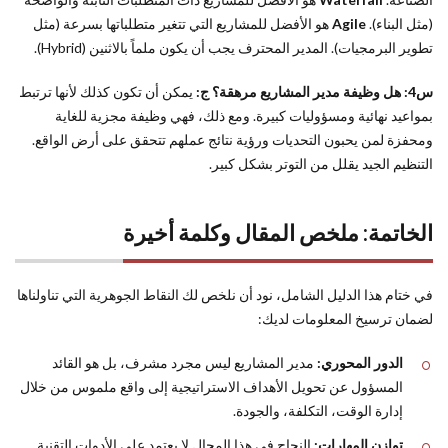
(مثل البناء).
Agile
هو الأفضل للمشاريع التي تتغير متطلباتها بسرعة (مثل
تطوير البرمجيات). المدير المحترف يجب أن يكون ملماً بالاثنين (Hybrid).
س4: هل وظيفة مدير المشاريع مرهقة؟
ج:
يمكن أن تكون كذلك لأنها ترتبط
بمواعيد نهائية ومسؤوليات كبيرة. ومع ذلك، فهي وظيفة مجزية للغاية
ومحفزة لمن يحبون التحديات ورؤية نتائج عملهم تتحقق على أرض الواقع.
التنظيم الجيد يقلل من التوتر بشكل كبير.
الخاتمة: ملخص المقال وكلمة أخيرة
في ختام هذا الدليل الشامل، نود أن نلخص لك النقاط الجوهرية التي تناولناها
لضمان ترسيخ المعلومات لديك:
الدور المحوري:
مدير المشاريع ليس مجرد مشرف، بل هو القائد
المسؤول عن تحويل الأهداف الاستراتيجية إلى واقع ملموس من خلال
إدارة الوقت، التكلفة، والجودة.
توازن المهارات:
النجاح في هذا المجال لا يعتمد على الأدوات التقنية