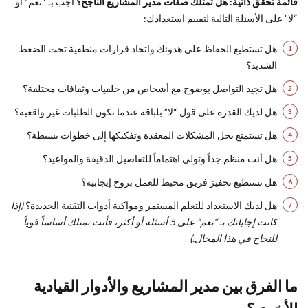
قائمة تحقق ذاتية: هل تمتلك صفات مدير المشاريع الناجح؟
أجب بـ “نعم” أو
“لا” على الأسئلة التالية لتقييم استعدادك:
هل تستطيع الحفاظ على هدوئك واتخاذ قرارات منطقية تحت الضغط
الشديد؟
هل تجيد التواصل بوضوح مع أشخاص من خلفيات وثقافات مختلفة؟
هل لديك القدرة على قول “لا” بلباقة عندما تكون الطلبات غير واقعية؟
هل تستمتع بحل المشكلات المعقدة وتفكيكها إلى خطوات بسيطة؟
هل أنت منظم جداً وتولي اهتماماً للتفاصيل الدقيقة والمواعيد؟
هل تستطيع تحفيز فريق محبط للعمل بروح إيجابية؟
هل لديك الاستعداد للتعلم المستمر ومواكبة أدوات التقنية الجديدة؟
(إذا
كانت إجاباتك بـ “نعم” على 5 أسئلة أو أكثر، فأنت تمتلك أساساً قوياً
للنجاح في هذا المجال.)
ما الفرق بين مدير المشاريع والأدوار القيادية