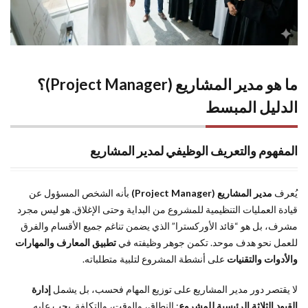
ناجح
5
ما
الفرق
بين مدير
المشاريع
ما هو مدير المشاريع (Project Manager)؟
والأدوار
الدليل المبسط
القيادية
الأخرى؟
6
المفهوم والتعريف الوظيفي لمدير المشاريع
المسار
الوظيفي
لمدير
يُعرف
مدير المشاريع (Project Manager)
بأنه الشخص المسؤول عن
المشاريع
قيادة العمليات التنظيمية للمشروع من البداية وحتى الإغلاق. هو ليس مجرد
في
مشرف، بل هو “قائد الأوركسترا” الذي يضمن تناغم جميع الأقسام والفرق
السعودية:
للعمل نحو هدف موحد. تكمن جوهر وظيفته في
تطبيق المعارف والمهارات
الرواتب
والأدوات والتقنيات
على أنشطة المشروع لتلبية متطلباته.
والشهادات
7
لا يقتصر دور مدير المشاريع على توزيع المهام فحسب، بل يشمل
إدارة
الأسئلة
القيود الثلاثة الرئيسية للمشروع
: النطاق، والوقت، والتكلفة. يجب عليه