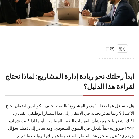
目次
1
ابدأ
رحلتك
نحو ريادة
ابدأ رحلتك نحو ريادة إدارة المشاريع: لماذا تحتاج
إدارة
المشاريع:
لقراءة هذا الدليل؟
لماذا
تحتاج
لقراءة
هل تتساءل عما يفعله “مدير المشاريع” بالضبط خلف الكواليس لضمان نجاح
هذا
الأعمال؟ ربما تفكر بجدية في الانتقال إلى هذا المسار الوظيفي القيادي،
الدليل؟
لكنك تشعر بالحيرة بشأن المهارات التقنية المطلوبة، أو ما إذا كانت شهادة
2
ما هو
PMP ضرورية حقاً للنجاح في السوق السعودي. وقد يتبادر إلى ذهنك سؤال
مدير
جوهري: “هل يستحق هذا المسار العناء، وما هو واقع الرواتب والفرص