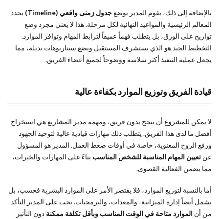
بالإضافة إلى ذلك، يقوم المدير بوضع
جدول زمنی واقعي (Timeline)
يحدد
المعالم الرئيسية والمواعيد النهائية لكل مرحلة. هذا لا يعني مجرد وضع
تواريخ على الورق، بل يتطلب فهماً عميقاً لترابط المهام وتوافر الموارد.
التخطيط الجيد هو الذي يستشرف المستقبل ويضع سيناريوهات بديلة، مما
يجعل عملية التنفيذ أكثر سلاسة ووضوحاً لجميع أعضاء الفريق.
قيادة الفريق وتوزيع الموارد بكفاءة عالية
لا يمكن للمشروع أن ينجح بدون فريق، ومهمة مدير المشاريع هي استخراج
أفضل ما لدى هذا الفريق. يتطلب ذلك مهارات قيادية عالية لتوحيد الجهود
ورفع الروح المعنوية، خاصة في أوقات ضغط العمل. المدير هو المسؤول
عن
تعيين المهام المناسبة للشخص المناسب
بناءً على المهارات والخبرات،
مما يضمن الفعالية القصوى.
أما بالنسبة لتوزيع الموارد، فلا يقتصر الأمر على الموارد البشرية فحسب، بل
يشمل أيضاً إدارة الميزانية، والمعدات، والبرمجيات. يجب على المدير التأكد
من أن
الموارد متاحة في الوقت المناسب وبأقل تكلفة ممكنة
دون التأثير