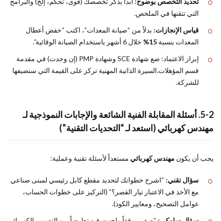
تحديد التخصص بوضوح:
ابدأ بذكر تخصصك (قوى، تحكم، إلخ) والبرامج
التي تتقنها في الملخص.
قياس الإنجازات:
بدلاً من “صيانة المعدات”، اكتب “خفض أعطال
المعدات بنسبة
15%
خلال 6 أشهر باستخدام الصيانة الوقائية”.
إبراز الاعتماد: ضع شهادة SCE وشهادة PMP (إن وجدت) في مقدمة
قسم المؤهلات.السيرة الذاتية المهنية تركز على القيمة التي ستضيفها
للشركة.
5-2. أسئلة المقابلة الفنية الشائعة والإجابات النموذجية لـ
مهندس كهربائي (استعد لـ “التحديات التقنية”)
يجب أن يكون
مهندس كهربائي
مستعداً لأسئلة تقنية وعملية:
سؤال تقني:
“اشرح خطواتك لتحديد مقطع كابل رئيسي لمبنى صناعي
مع الأخذ في الاعتبار تيار القصر؟” (التركيز على خطوات الحساب،
عوامل التصحيح، ومعايير الكود).
سؤال سلوكي:
“صف موقفاً واجهت فيه تعارضاً بين التصميم الكهربائي