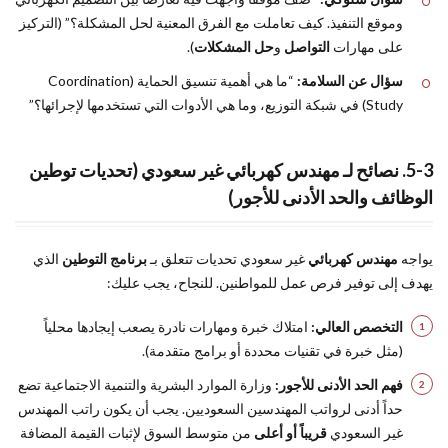
وموقع التنفيذ. كيف تعاملت مع الفرق المعنية لحل المشكلة؟” (التركيز
على مهارات
التواصل
و
حل المشكلات
).
سؤال عن السلامة:
“ما هي أهمية تنسيق الحماية (Coordination
Study) في شبكة التوزيع، وما هي الأدوات التي تستخدمها لإجرائها؟”
5-3. نصائح لـ مهندس كهربائي غير سعودي (تحديات توطين
الوظائف والحد الأدنى للأجور)
يواجه
مهندس كهربائي
غير سعودي تحديات تتعلق بـ
برنامج التوطين
الذي
يهدف إلى توفير فرص عمل للمواطنين. للنجاح، يجب عليك:
التخصص العالي:
امتلاك خبرة ومهارات نادرة يصعب إيجادها محلياً
(مثل خبرة في تقنيات محددة أو برامج متقدمة).
فهم الحد الأدنى للأجور:
وزارة الموارد البشرية والتنمية الاجتماعية تضع
حداً أدنى لرواتب المهندسين السعوديين. يجب أن يكون راتب المهندس
غير السعودي
قريباً أو أعلى
من متوسط السوق لإثبات القيمة المضافة