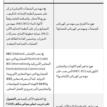
ج:
مهندس المنشآت (المباني) يركز
على تصميم أنظمة الإضاءة، التكييف،
توزيع الأحمال، والسلامة العامة وفقاً
س:
ما الفرق بين مهندس كهربائي
لأكواد البناء (NEC/IEC). مهندس
للمنشآت ومهندس كهربائي للمصانع؟
المصانع يركز على أنظمة التحكم الآلي
(PLC)، صيانة خطوط الإنتاج، محركات
الدوران، وتحسين كفاءة الطاقة في
العمليات الصناعية المعقدة.
ج:
يجب الإلمام بـ
(National
NEC
Electrical Code) للمشاريع التي تتبع
المعايير الأمريكية و
(International
IEC
س:
ما هي أهم الكودات والمعايير
Electrotechnical Commission)
الكهربائية (NEC, IEC) التي يجب على
للمشاريع التي تتبع المعايير الأوروبية/
مهندس كهربائي الإلمام بها؟
الدولية. كما أن معرفة معايير
IEEE
و
SASO
(الهيئة السعودية للمواصفات
والمقاييس) أمر ضروري للعمل المحلي.
ج:
الخطوة الأكثر أهمية هي
الحصول
على تدريب عملي ميداني مكثف (Field
س:
ما هي الخطوة التالية الأكثر أهمية