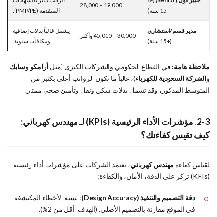
خبير/أول (Senior)
(8-
الراتب يتأثر بالشهادات
19,000 – 28,000
15 سنة)
المتقدمة (PMP/PE).
مدير قسم/استشاري
يشمل غالباً بدلات إضافية
30,000 – 45,000 وأكثر
(+15 سنة)
ومكافآت سنوية.
ملاحظة هامة:
في القطاع الحكومي والشركات الكبرى (مثل
أرامكو
و
سابك
و
الشركة السعودية للكهرباء
)، غالباً ما تكون الرواتب أعلى بكثير من
المتوسط المذكور، وقد تشمل بدلات سكن ونقل وتأمين صحي ممتاز.
2-3. مؤشرات الأداء الرئيسية (KPIs) لـ مهندس كهربائي:
كيف تقيس كفاءتك؟
لقياس كفاءة
مهندس كهربائي
، تعتمد الشركات على مؤشرات أداء رئيسية
(KPIs) تركز على الدقة، الأمان، والكفاءة:
دقة التصميم والتنفيذ (Design Accuracy)
: نسبة الأخطاء المكتشفة
في الموقع مقارنة بالتصميم الأصلي. (الهدف: أقل من 2%).