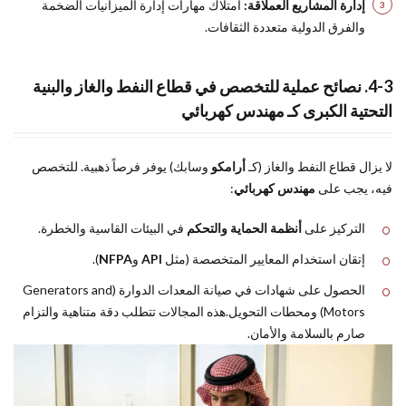
إدارة المشاريع العملاقة:
امتلاك مهارات إدارة الميزانيات الضخمة
والفرق الدولية متعددة الثقافات.
4-3. نصائح عملية للتخصص في قطاع النفط والغاز والبنية
التحتية الكبرى كـ مهندس كهربائي
لا يزال قطاع النفط والغاز (كـ
أرامكو
وسابك) يوفر فرصاً ذهبية. للتخصص
فيه، يجب على
مهندس كهربائي
:
التركيز على
أنظمة الحماية والتحكم
في البيئات القاسية والخطرة.
إتقان استخدام المعايير المتخصصة (مثل
API
و
NFPA
).
الحصول على شهادات في صيانة المعدات الدوارة (Generators and
Motors) ومحطات التحويل.هذه المجالات تتطلب دقة متناهية والتزام
صارم بالسلامة والأمان.