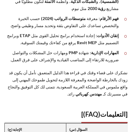
(الشمسية)
، و
الشبكات الذكية
، وأنظمة
الأتمتة
لتكون مطلوبًا في
مشاريع
رؤية 2030
مثل نيوم.
فهم الأرقام:
معرفة
متوسطات الرواتب (2024)
حسب الخبرة
والتخصص تساعدك على التفاوض بثقة وتحديد مسار وظيفي واضح.
إتقان الأدوات:
إجادة استخدام برامج تحليل القوى مثل
ETAP
وبرامج
التصميم مثل
Revit MEP
يرفع من كفاءتك وقيمتك السوقية.
المهارات الإدارية:
شهادة
PMP
ومهارات حل المشكلات والتواصل
ضرورية للارتقاء إلى المناصب القيادية والإشراف على فرق العمل.
نشكرك على قضاء وقتك في قراءة هذا الدليل المتعمق. نأمل أن يكون قد
زودك بالخارطة الواضحة والمعرفة اللازمة لتحويل طموحك المهني إلى
واقع ملموس في المملكة العربية السعودية. نتمنى لك كل التوفيق والنجاح
في مسيرتك كـ
مهندس كهربائي
رائد.
[التعليمات(FAQ)]
السؤال (س)
الإجابة (ج)