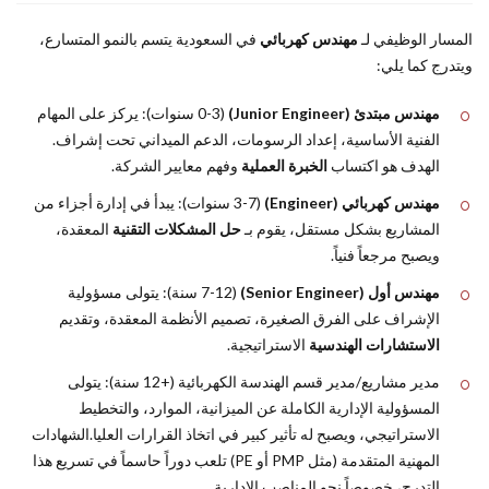
المسار الوظيفي لـ
مهندس كهربائي
في السعودية يتسم بالنمو المتسارع،
ويتدرج كما يلي:
مهندس مبتدئ (Junior Engineer)
(0-3 سنوات): يركز على المهام
الفنية الأساسية، إعداد الرسومات، الدعم الميداني تحت إشراف.
الهدف هو اكتساب
الخبرة العملية
وفهم معايير الشركة.
مهندس كهربائي (Engineer)
(3-7 سنوات): يبدأ في إدارة أجزاء من
المشاريع بشكل مستقل، يقوم بـ
حل المشكلات التقنية
المعقدة،
ويصبح مرجعاً فنياً.
مهندس أول (Senior Engineer)
(7-12 سنة): يتولى مسؤولية
الإشراف على الفرق الصغيرة، تصميم الأنظمة المعقدة، وتقديم
الاستشارات الهندسية
الاستراتيجية.
مدير مشاريع/مدير قسم الهندسة الكهربائية (+12 سنة): يتولى
المسؤولية الإدارية الكاملة عن الميزانية، الموارد، والتخطيط
الاستراتيجي، ويصبح له تأثير كبير في اتخاذ القرارات العليا.الشهادات
المهنية المتقدمة (مثل PMP أو PE) تلعب دوراً حاسماً في تسريع هذا
التدرج، خصوصاً نحو المناصب الإدارية.