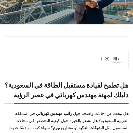
目次
1
هل
تطمح
لقيادة
هل تطمح لقيادة مستقبل الطاقة في السعودية؟
مستقبل
الطاقة
دليلك لمهنة مهندس كهربائي في عصر الرؤية
في
السعودية؟
دليلك
هل تبحث عن إجابات واضحة حول
راتب مهندس كهربائي
في المملكة
لمهنة
العربية السعودية؟ هل تشعر بالحيرة حول كيفية التخصص في مجالات
مهندس
المستقبل مثل
الشبكات الذكية
أو مشاريع
نيوم
؟ سواء كنت مهندسًا حديث
كهربائي