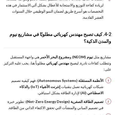
لزيادة كفاءة التوزيع والاستجابة للأعطال بشكل آلي.الاستثمار في هذه
التخصصات هو أسرع طريق لضمان النمو الوظيفي خلال السنوات
العشر القادمة.
4-2. كيف تصبح مهندس كهربائي مطلوبًا في مشاريع نيوم
والمدن الذكية؟
مشاريع مثل
نيوم (NEOM)
و
مشروع البحر الأحمر
هي واجهة المستقبل
وتتطلب كفاءات نادرة. ليصبح
مهندس كهربائي
مطلوباً هنا، يجب عليه التركيز
على:
الأنظمة المستقلة (Autonomous Systems):
فهم كيفية تصميم
شبكات كهربائية تعمل بتقنيات
إنترنت الأشياء (IoT)
و
الذكاء
الاصطناعي (AI)
لإدارة الطاقة بشكل استباقي.
تصميم الطاقة الصفرية (Net-Zero Energy Design):
تطوير خبرة
في تصميم المباني والمنشآت التي تحقق الاكتفاء الذاتي من الطاقة.