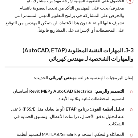
الحصول على العضوية المهنية (درجة مهندس، مشارك، أو
محترف).يجب على المهندس التأكد من تجديد العضوية بانتظام
والحرص على المشاركة في برامج التطوير المهني المستمر التي
تشرف عليها الهيئة. فبدون هذا الاعتماد، لن يتمكن المهندس من التوقيع
على المخططات أو الإشراف على المشاريع قانونياً.
3-3. المهارات التقنية المطلوبة (AutoCAD, ETAP)
والمهارات الشخصية لـ مهندس كهربائي
إتقان البرمجيات الهندسية هو لغة
مهندس كهربائي
الحديث:
التصميم والرسم:
AutoCAD Electrical
و
Revit MEP
أساسيان
لتصميم المخططات ثنائية وثلاثية الأبعاد.
تحليل أنظمة القوى:
برنامج
ETAP
(أو ما يعادله مثل PSS/E) لا غنى
عنه لتحليل تدفق الأحمال، دراسات الأعطال، وتنسيق الحماية في
الشبكات.
المحاكاة والتحكم: استخدام MATLAB/Simulink لتصميم أنظمة