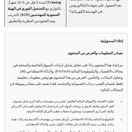
Training)
لمدة لا تقل عن 6-12 شهراً،
بعد الحصول على شهادة البكالوريوس
بالتوازي مع
التسجيل الفوري في الهيئة
في الهندسة الكهربائية؟
السعودية للمهندسين (SCE)
. التدريب
يسد الفجوة بين النظرية والتطبيق.
إخلاء المسؤولية
مصادر المعلومات والغرض من المحتوى
تم إعداد هذا المحتوى بناءً على تحليل شامل لبيانات السوق العالمية والمحلية في
مجالات الاقتصاد، والتكنولوجيا المالية (FinTech)، والذكاء الاصطناعي (AI)،
وتحليل البيانات، والتأمين. الغرض من هذا المحتوى هو توفير معلومات تعليمية
فقط. لضمان أقصى درجات الشمولية والحيادية، فإننا نعتمد على مصادر موثوقة في
المجالات التالية:
تحليل الاقتصاد والأسواق المالية العالمية: تقارير من مؤسسات مالية كبرى (مثل صندوق
النقد الدولي والبنك الدولي)، وبيانات البنوك المركزية (مثل الاحتياطي الفيدرالي الأمريكي
والبنك المركزي السعودي)، ومنشورات هيئات تنظيم الأوراق المالية الدولية.
التكنولوجيا المالية والذكاء الاصطناعي: أوراق بحثية من مؤسسات أكاديمية وشركات تقنية
رائدة، وتقارير ترصد الابتكارات في مجالات البلوك تشين والذكاء الاصطناعي.