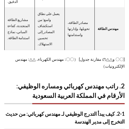
الدقيق.
يعمل على نطاق
واسع؛ من
مشاريع الطاقة
مصادر الطاقة،
استكشاف
المتجددة، كفاءة
مهندس الطاقة
تحويلها، وإدارتها
المصادر إلى
المباني، نماذج
واستدامتها
تحسين
استدامة الطاقة.
الاستهلاك.
[〇〇 و△△の مقارنة جدول] （〇〇: مهندس الكهرباء، △△: مهندس
الإلكترونيات）
2. راتب مهندس كهربائي ومساره الوظيفي:
الأرقام في المملكة العربية السعودية
2-1. كيف يبدأ التدرج الوظيفي لـ مهندس كهربائي: من حديث
التخرج إلى مدير الهندسة