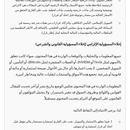
أسعار السوق: بيانات تاريخية لأسعار الذهب والعملات والأسهم من البورصات العالمية
الرئيسية. (ملاحظة هامة: جميع الأسعار والأمثلة الرقمية الواردة في المقالات هي لأغراض
توضيحية وتستند إلى بيانات تاريخية وليست بيانات لحظية. يجب على القارئ التحقق من
الأسعار الحالية من مصادر موثوقة قبل اتخاذ أي قرار).
التمويل الإسلامي، التأمين التكافلي، والزكاة: قرارات من هيئات شرعية رسمية في
المملكة العربية السعودية ودول مجلس التعاون الخليجي، بالإضافة إلى الأطر التنظيمية من
السلطات المالية والمؤسسات المالية المحلية (مثل إطار بازل).
إخلاء المسؤولية الإلزامي (إخلاء المسؤولية القانوني والشرعي)
جميع المعلومات والتحليلات والتوقعات الواردة في هذا المحتوى، سواء كانت تتعلق
بالأسهم (مثل Tesla أو NVIDIA)، أو العملات المشفرة (مثل Bitcoin)، أو التأمين، أو
التمويل الشخصي، لا يجب اعتبارها بأي حال من الأحوال نصيحة استثمارية أو مالية أو
قانونية أو شرعية. تخضع هذه الأسواق والمنتجات لتقلبات عالية ومخاطر كبيرة.
المعلومات الواردة في هذا المحتوى تعكس الوضع بتاريخ نشر أو آخر تحديث للمقال.
القوانين واللوائح وظروف السوق قد تتغير باستمرار، ولا يتحمل المؤلفون أو
القائمون على الموقع أي التزام بتحديث المحتوى مستقبلاً.
لذا، يرجى الانتباه إلى النقاط التالية:
1. فيما يتعلق بالاستثمار والتمويل: يجب على القارئ استشارة مستشار مالي مؤهل قبل
اتخاذ أي قرار استثماري أو تمويلي.