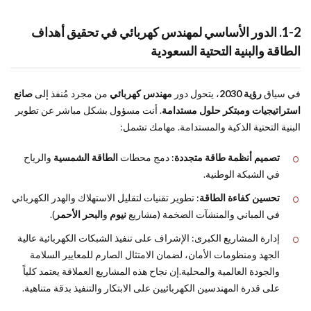
السعودية
1-2. الدور الأساسي لمهندس كهربائي في تحقيق أهداف
5.
6
الطاقة والبنية التحتية السعودية
النجاح
في
التوظيف:
في سياق
رؤية 2030
، يتحول دور
مهندس كهربائي
من مجرد مُنفذ إلى
صانع
أهم أسئلة
استراتيجيات ومبتكر حلول مستدامة
. أنت مسؤول بشكل مباشر عن تطوير
المقابلات
لـ
البنية التحتية الذكية والمستدامة. مهامك تشمل:
مهندس
كهربائي
تصميم أنظمة طاقة متجددة
: دمج محطات
الطاقة الشمسية
والرياح
في الشبكة الوطنية.
6.
7
الخلاصة:
تحسين كفاءة الطاقة
: تطوير تقنيات لتقليل الاستهلاك والهدر الكهربائي
مستقبل
في المباني والمنشآت الضخمة (مشاريع
نيوم
و
البحر الأحمر
).
واعد
إدارة المشاريع الكبرى: الإشراف على تنفيذ الشبكات الكهربائية عالية
ينتظر
مهندس
الجهد ومنظومات الأمان، لضمان الامتثال الصارم للمعايير السلامة
كهربائي
والجودة العالمية والمحلية.إن نجاح هذه المشاريع العملاقة يعتمد كلياً
في
على قدرة المهندسين الكهربائيين على الابتكار والتنفيذ بدقة متناهية.
المملكة
العربية