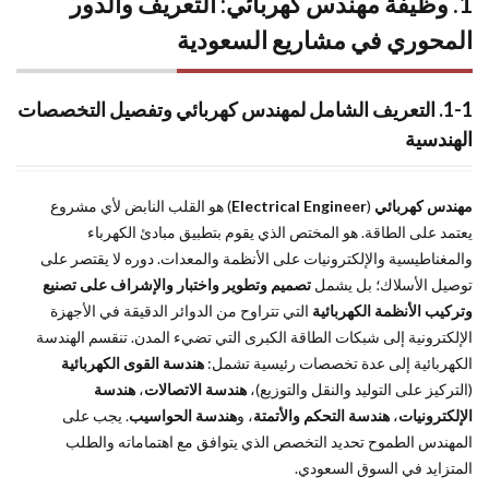
1. وظيفة مهندس كهربائي: التعريف والدور
المملكة
المحوري في مشاريع السعودية
العربية
السعودية
3.
4
1-1. التعريف الشامل لمهندس كهربائي وتفصيل التخصصات
متطلبات
الهندسية
المهنة:
المهارات
والاعتماد
مهندس كهربائي
(
Electrical Engineer
) هو القلب النابض لأي مشروع
اللازم لـ
يعتمد على الطاقة. هو المختص الذي يقوم بتطبيق مبادئ الكهرباء
مهندس
والمغناطيسية والإلكترونيات على الأنظمة والمعدات. دوره لا يقتصر على
كهربائي
محترف
توصيل الأسلاك؛ بل يشمل
تصميم وتطوير واختبار والإشراف على تصنيع
وتركيب الأنظمة الكهربائية
التي تتراوح من الدوائر الدقيقة في الأجهزة
4.
5
الإلكترونية إلى شبكات الطاقة الكبرى التي تضيء المدن. تنقسم الهندسة
التخصصات
الكهربائية إلى عدة تخصصات رئيسية تشمل:
هندسة القوى الكهربائية
الأكثر طلبًا
(التركيز على التوليد والنقل والتوزيع)،
هندسة الاتصالات
،
هندسة
والفرص
الإلكترونيات
،
هندسة التحكم والأتمتة
، و
هندسة الحواسيب
. يجب على
المستقبلية
لـ مهندس
المهندس الطموح تحديد التخصص الذي يتوافق مع اهتماماته والطلب
كهربائي
المتزايد في السوق السعودي.
في