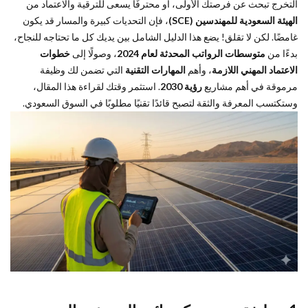
التخرج تبحث عن فرصتك الأولى، أو محترفًا يسعى للترقية والاعتماد من
في عصر
الهيئة السعودية للمهندسين (SCE)
، فإن التحديات كبيرة والمسار قد يكون
الرؤية
غامضًا. لكن لا تقلق! يضع هذا الدليل الشامل بين يديك كل ما تحتاجه للنجاح،
1.
2
بدءًا من
متوسطات الرواتب المحدثة لعام 2024
، وصولًا إلى
خطوات
وظيفة
الاعتماد المهني اللازمة
، وأهم
المهارات التقنية
التي تضمن لك وظيفة
مهندس
مرموقة في أهم مشاريع
رؤية 2030
. استثمر وقتك لقراءة هذا المقال،
كهربائي:
وستكتسب المعرفة والثقة لتصبح قائدًا تقنيًا مطلوبًا في السوق السعودي.
التعريف
والدور
المحوري
في
مشاريع
السعودية
2.
3
راتب
مهندس
كهربائي
ومساره
الوظيفي:
الأرقام
في