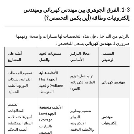
السعودية
1-3. الفرق الجوهري بين مهندس كهربائي ومهندس
8
إلكترونيات وطاقة (أين يكمن التخصص؟)
[التعليمات(FAQ)]
بالرغم من التداخل، فإن هذه التخصصات لها مسارات واضحة، وفهمها
ضروري لـ
مهندس كهربائي
يسعى للتخصص:
المسمى
مجال التركيز
مستويات الجهد
أمثلة على
الوظيفي
الأساسي
والعمل
المشاريع
الأنظمة
عالية
تصميم المحطات
توليد، نقل، توزيع
الجهد
(High
الفرعية، شبكات
مهندس كهربائي
الطاقة الكهربائية
Voltage) والجهد
التوزيع، أنظمة
(القوة)
المتوسط.
الحماية.
تصميم
الأنظمة
منخفضة
تصميم وتطوير
المعالجات،
الجهد
(Low
مهندس
الدوائر
أجهزة الاتصالات،
Voltage)
إلكترونيات
الإلكترونية
الدوائر المتكاملة،
والتيارات
والأنظمة الدقيقة
أنظمة التحكم
الضعيفة.