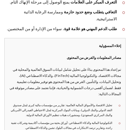
التعرف المبكر على العلامات
يمنع الوصول إلى مرحلة الإنهاك التام.
التعافي يتطلب وضع حدود حازمة
وممارسة الرعاية الذاتية
الاستراتيجية.
طلب الدعم المهني هو علامة قوة
، سواء من الإدارة أو من المختصين.
إخلاء المسؤولية
مصادر المعلومات والغرض من المحتوى
تم إعداد هذا المحتوى بناءً على تحليل شامل لبيانات السوق العالمية والمحلية في
مجالات الاقتصاد، والتكنولوجيا المالية (FinTech)، والذكاء الاصطناعي (AI)،
وتحليل البيانات، والتأمين. الغرض من هذا المحتوى هو توفير معلومات تعليمية
فقط. لضمان أقصى درجات الشمولية والحيادية، فإننا نعتمد على مصادر موثوقة في
المجالات التالية:
تحليل الاقتصاد والأسواق المالية العالمية: تقارير من مؤسسات مالية كبرى (مثل صندوق
النقد الدولي والبنك الدولي)، وبيانات البنوك المركزية (مثل الاحتياطي الفيدرالي الأمريكي
والبنك المركزي السعودي)، ومنشورات هيئات تنظيم الأوراق المالية الدولية.
التكنولوجيا المالية والذكاء الاصطناعي: أوراق بحثية من مؤسسات أكاديمية وشركات تقنية
رائدة، وتقارير ترصد الابتكارات في مجالات البلوك تشين والذكاء الاصطناعي.