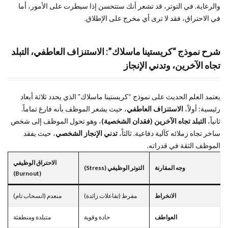
وصلت
والرعاية. في التوتر، قد تشعر أنك ستتحسن إذا سيطرت على الأمور، أما
لمرحلة
في الاحتراق، فقد لا ترى أي مخرج على الإطلاق.
الاحتراق؟
3
شرح نموذج “كريستينا ماسلاك”: الاستنزاف العاطفي، التبلد
الأسباب
الخفية
تجاه الآخرين، وتدني الإنجاز
خلف
الاحتراق
الوظيفي
يعتمد العلم الحديث على نموذج “كريستينا ماسلاك” الذي يحدد ثلاثة أبعاد
رئيسية: أولاً،
الاستنزاف العاطفي
، حيث يشعر الموظف بأنه فارغ تماماً.
4
ثانياً،
التبلد تجاه الآخرين (فقدان الشخصية)
، وهو تحول الموظف إلى شخص
مراحل
ساخر تجاه زملائه كآلية دفاعية. ثالثاً،
تدني الإنجاز الشخصي
، حيث يفقد
الاحتراق
الموظف الثقة في قدراته.
الوظيفي
الأربع:
الاحتراق الوظيفي
أين أنت
وجه المقارنة
التوتر الوظيفي (Stress)
(Burnout)
الآن؟
5
الانخراط
مفرط (تفاعلات زائدة)
منعدم (انسحاب تام)
خطوات
العواطف
حادة وقوية
متبلدة ومنطفئة
عملية