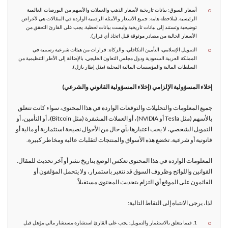
أسعار السوق: بيانات تاريخية لأسعار الذهب والعملات والأسهم من البورصات العالمية
الرئيسية. (ملاحظة هامة: جميع الأسعار والأمثلة الرقمية الواردة في المقالات هي لأغراض
توضيحية وتستند إلى بيانات تاريخية وليست بيانات لحظية. يجب على القارئ التحقق من
الأسعار الحالية من مصادر موثوقة قبل اتخاذ أي قرار).
التمويل الإسلامي، التأمين التكافلي، والزكاة: قرارات من هيئات شرعية رسمية في
المملكة العربية السعودية ودول مجلس التعاون الخليجي، بالإضافة إلى الأطر التنظيمية من
السلطات المالية والمؤسسات المالية المحلية (مثل إطار بازل).
إخلاء المسؤولية الإلزامي (إخلاء المسؤولية القانوني والشرعي)
جميع المعلومات والتحليلات والتوقعات الواردة في هذا المحتوى، سواء كانت تتعلق
بالأسهم (مثل Tesla أو NVIDIA)، أو العملات المشفرة (مثل Bitcoin)، أو التأمين، أو
التمويل الشخصي، لا يجب اعتبارها بأي حال من الأحوال نصيحة استثمارية أو مالية أو
قانونية أو شرعية. تخضع هذه الأسواق والمنتجات لتقلبات عالية ومخاطر كبيرة.
المعلومات الواردة في هذا المحتوى تعكس الوضع بتاريخ نشر أو آخر تحديث للمقال.
القوانين واللوائح وظروف السوق قد تتغير باستمرار، ولا يتحمل المؤلفون أو
القائمون على الموقع أي التزام بتحديث المحتوى مستقبلاً.
لذا، يرجى الانتباه إلى النقاط التالية:
1. فيما يتعلق بالاستثمار والتمويل: يجب على القارئ استشارة مستشار مالي مؤهل قبل