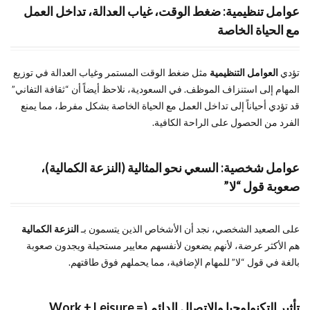
عوامل تنظيمية: ضغط الوقت، غياب العدالة، تداخل العمل
مع الحياة الخاصة
تؤدي
العوامل التنظيمية
مثل ضغط الوقت المستمر وغياب العدالة في توزيع
المهام إلى استنزاف الموظف. في السعودية، نلاحظ أيضاً أن “ثقافة التفاني”
قد تؤدي أحياناً إلى تداخل العمل مع الحياة الخاصة بشكل مفرط، مما يمنع
الفرد من الحصول على الراحة الكافية.
عوامل شخصية: السعي نحو المثالية (النزعة الكمالية)،
صعوبة قول “لا”
على الصعيد الشخصي، نجد أن الأشخاص الذين يتسمون بـ
النزعة الكمالية
هم الأكثر عرضة، لأنهم يضعون لأنفسهم معايير مستحيلة ويجدون صعوبة
بالغة في قول “لا” للمهام الإضافية، مما يحملهم فوق طاقتهم.
تأثير التكنولوجيا والاتصال الدائم (Work + Leisure =