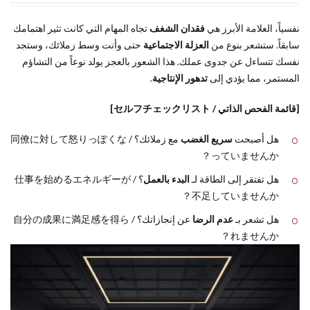
القادمة
نحو
نفسياً، العلامة الأبرز هي
فقدان الشغف
تجاه المهام التي كانت تثير اهتمامك
توازن
سابقاً. ستشعر بنوع من
العزلة الاجتماعية
حتى وأنت وسط زملائك، وستجد
مهني
مستدام
نفسك تتساءل عن جدوى عملك. هذا الشعور بالعجز يولد نوعاً من التشاؤم
المستمر، مما يؤدي إلى
تدهور الإنتاجية
.
[قائمة الفحص الذاتي / セルフチェックリスト]
هل أصبحت
سريع الغضب
مع زملائك؟ / 同僚に対して怒りっぽくな
っていませんか？
هل تفتقر إلى الطاقة لـ
البدء بالعمل
؟ / 仕事を始めるエネルギーが
不足していませんか？
هل تشعر بـ
عدم الرضا
عن إنجازاتك؟ / 自分の成果に満足感を得ら
れませんか？