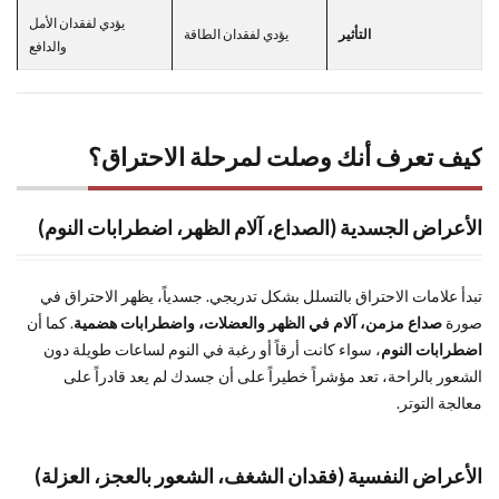
للتعافي
يؤدي لفقدان الأمل
والوقاية
التأثير
يؤدي لفقدان الطاقة
والدافع
من
الاحتراق
6
نصائح
كيف تعرف أنك وصلت لمرحلة الاحتراق؟
للمديرين:
كيف
تحمي
الأعراض الجسدية (الصداع، آلام الظهر، اضطرابات النوم)
فريقك
من
الاحتراق؟
تبدأ علامات الاحتراق بالتسلل بشكل تدريجي. جسدياً، يظهر الاحتراق في
7
صورة
صداع مزمن، آلام في الظهر والعضلات، واضطرابات هضمية
. كما أن
[الأسئلة
اضطرابات النوم
، سواء كانت أرقاً أو رغبة في النوم لساعات طويلة دون
الشائعة
الشعور بالراحة، تعد مؤشراً خطيراً على أن جسدك لم يعد قادراً على
(FAQ) ]
معالجة التوتر.
8
الخلاصة:
الأعراض النفسية (فقدان الشغف، الشعور بالعجز، العزلة)
خطواتك