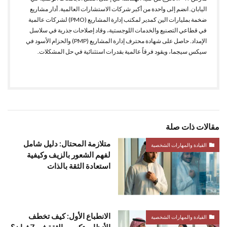
اليابان. انضم إلى واحدة من أكبر شركات الاستشارات العالمية. أدار مشاريع
ضخمة بمليارات الين كمدير لمكتب إدارة المشاريع (PMO) لشركات عالمية
في قطاعي التصنيع والخدمات اللوجستية، وقاد إصلاحات جذرية في سلاسل
الإمداد. حاصل على شهادة محترف إدارة المشاريع (PMP) والحزام الأسود في
سيكس سيجما، ويقود فرقاً عالمية بقدرات استثنائية في حل المشكلات.
مقالات ذات صلة
متلازمة المحتال: دليل شامل
القيادة والمهارات الشخصية
لفهم الشعور بالزيف وكيفية
استعادة الثقة بالذات
الانطباع الأول: كيف تخطف
القيادة والمهارات الشخصية
الأنظار وتكسب الثقة في 7 ثوانٍ؟