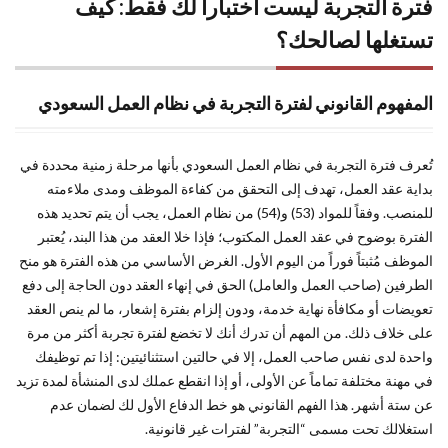
فترة التجربة ليست اختباراً لك فقط: كيف
التجربة
بنجاح؟
تستغلها لصالحك؟
5
إنهاء
العقد في
المفهوم القانوني لفترة التجربة في نظام العمل السعودي
فترة
التجربة:
الاستقالة،
تُعرف فترة التجربة في نظام العمل السعودي بأنها مرحلة زمنية محددة في
الإقالة،
بداية عقد العمل، تهدف إلى التحقق من كفاءة الموظف ومدى ملاءمته
وتأثيرهما
للمنصب. وفقاً للمواد (53) و(54) من نظام العمل، يجب أن يتم تحديد هذه
على
مسارك
الفترة بوضوح في عقد العمل المكتوب؛ فإذا خلا العقد من هذا البند، يُعتبر
الموظف مُثبتاً فوراً من اليوم الأول. الغرض الأساسي من هذه الفترة هو منح
6
الطرفين (صاحب العمل والعامل) الحق في إنهاء العقد دون الحاجة إلى دفع
الأسئلة
تعويضات أو مكافأة نهاية خدمة، ودون إلزام بفترة إشعار، ما لم ينص العقد
الشائعة
على خلاف ذلك. من المهم أن تدرك أنك لا تخضع لفترة تجربة أكثر من مرة
حول
فترة
واحدة لدى نفس صاحب العمل، إلا في حالتين استثنائيتين: إذا تم توظيفك
التجربة
في مهنة مختلفة تماماً عن الأولى، أو إذا انقطع عملك لدى المنشأة لمدة تزيد
في
عن ستة أشهر. هذا الفهم القانوني هو خط الدفاع الأول لك لضمان عدم
السعودية
استغلالك تحت مسمى “التجربة” لفترات غير قانونية.
(FAQ)