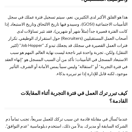
هذا هو القلق الأكبر لدى الكثيرين. نعم، سيتم تسجيل فترة عملك في سجل
التأمينات الاجتماعية (GOSI)، وسيبدو فيها تاريخ الالتحاق وتاريخ الاستبعاد. إذا
كانت الفترة قصيرة جداً (مثلاً شهر أو شهرين)، فقد تثير تساؤلات لدى
أصحاب العمل المستقبليين (Recruiters) حول استقرارك الوظيفي. تكرار
فترات العمل القصيرة في سجلك قد يجعلك تبدو كـ “Job Hopper” (كثير
التنقل). ولكن، تجربة واحدة غير ناجحة ليست نهاية العالم. المهم هو سبب
الاستبعاد المسجل في التأمينات؛ تأكد من أن السبب المسجل هو “إنهاء العقد
في فترة التجربة” أو “استقالة” وليس سبباً يمس الأمانة أو الشرف. التأثير
موجود، لكنه قابل للإدارة إذا تم تبريره بذكاء.
كيف تبرر ترك العمل في فترة التجربة أثناء المقابلات
القادمة؟
عندما تُسأل في مقابلة قادمة عن سبب تركك للعمل سريعاً، تجنب تماماً ذم
الشركة السابقة أو مديرك. بدلاً من ذلك، استخدم دبلوماسية “عدم التوافق”.