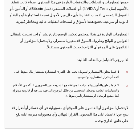
جميع المعلومات والتحليلات والتوقعات الواردة في هذا المحتوى، سواء كانت تتعلق
بالأسهم (مثل Tesla أو NVIDIA)، أو العملات المشفرة (مثل Bitcoin)، أو التأمين، أو
التمويل الشخصي، لا يجب اعتبارها بأي حال من الأحوال نصيحة استثمارية أو مالية أو
قانونية أو شرعية. تخضع هذه الأسواق والمنتجات لتقلبات عالية ومخاطر كبيرة.
المعلومات الواردة في هذا المحتوى تعكس الوضع بتاريخ نشر أو آخر تحديث للمقال.
القوانين واللوائح وظروف السوق قد تتغير باستمرار، ولا يتحمل المؤلفون أو
القائمون على الموقع أي التزام بتحديث المحتوى مستقبلاً.
لذا، يرجى الانتباه إلى النقاط التالية:
1. فيما يتعلق بالاستثمار والتمويل: يجب على القارئ استشارة مستشار مالي مؤهل قبل
اتخاذ أي قرار استثماري أو تمويلي.
2. فيما يتعلق بالتأمين والمنتجات المتوافقة مع الشريعة: من الضروري التأكد من الأحكام
والسياسات الخاصة بوضعك الشخصي من خلال الرجوع إلى جهة شرعية أو قانونية موثوقة
(مثل مفتٍ أو محامٍ أو مستشار تأمين مؤهل).
لا يتحمل المؤلفون أو القائمون على الموقع أي مسؤولية عن أي خسائر أو أضرار قد
تنتج عن الاعتماد على هذا المحتوى. القرار النهائي وأي مسؤولية مترتبة عليه تقع
على عاتق القارئ وحده