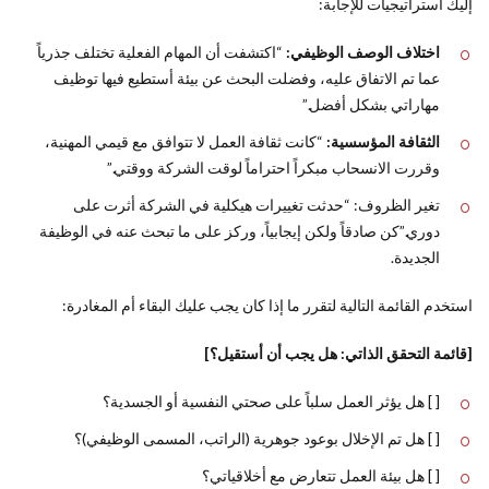
إليك استراتيجيات للإجابة:
اختلاف الوصف الوظيفي:
“اكتشفت أن المهام الفعلية تختلف جذرياً
عما تم الاتفاق عليه، وفضلت البحث عن بيئة أستطيع فيها توظيف
مهاراتي بشكل أفضل.”
الثقافة المؤسسية:
“كانت ثقافة العمل لا تتوافق مع قيمي المهنية،
وقررت الانسحاب مبكراً احتراماً لوقت الشركة ووقتي.”
تغير الظروف: “حدثت تغييرات هيكلية في الشركة أثرت على
دوري.”كن صادقاً ولكن إيجابياً، وركز على ما تبحث عنه في الوظيفة
الجديدة.
استخدم القائمة التالية لتقرر ما إذا كان يجب عليك البقاء أم المغادرة:
[قائمة التحقق الذاتي: هل يجب أن أستقيل؟]
[ ] هل يؤثر العمل سلباً على صحتي النفسية أو الجسدية؟
[ ] هل تم الإخلال بوعود جوهرية (الراتب، المسمى الوظيفي)؟
[ ] هل بيئة العمل تتعارض مع أخلاقياتي؟