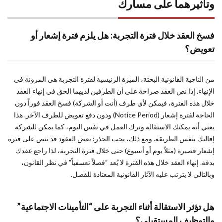
وتأثيرهما على مسارك
فسخ العقد خلال فترة التجربة: هل يلزم فترة إشعار أو
تعويض؟
من الناحية القانونية البحتة، الميزة الرئيسية لفترة التجربة هي المرونة في
الإنهاء. إذا نص العقد صراحة على أن الطرفين لديهما الحق في إنهاء العقد
خلال هذه الفترة، فيمكن لأي طرف (أنت أو الشركة) فسخ العقد فوراً دون
الحاجة لفترة إشعار (Notice Period) ودون دفع تعويض للطرف الآخر. هذا
يعني أنه يمكنك الاستقالة وترك العمل في نفس اليوم، كما يمكن للشركة
إقالتك بنفس الطريقة. ومع ذلك، يجب الحذر: بعض العقود قد تنص على فترة
إشعار قصيرة (مثلاً يوم أو أسبوع) حتى خلال فترة التجربة، لذا راجع عقدك
بدقة. إنهاء العقد خلال هذه الفترة لا يُعد “فصلاً تعسفياً” في نظر القانون،
وبالتالي لا يترتب عليه الآثار القانونية المعتادة للفصل.
هل تؤثر الاستقالة أثناء التجربة على “التأمينات الاجتماعية”
والتوظيف المستقبلي؟