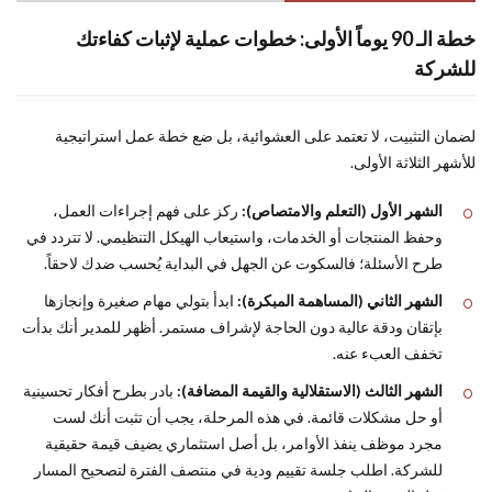
خطة الـ 90 يوماً الأولى: خطوات عملية لإثبات كفاءتك
للشركة
لضمان التثبيت، لا تعتمد على العشوائية، بل ضع خطة عمل استراتيجية
للأشهر الثلاثة الأولى.
الشهر الأول (التعلم والامتصاص):
ركز على فهم إجراءات العمل،
وحفظ المنتجات أو الخدمات، واستيعاب الهيكل التنظيمي. لا تتردد في
طرح الأسئلة؛ فالسكوت عن الجهل في البداية يُحسب ضدك لاحقاً.
الشهر الثاني (المساهمة المبكرة):
ابدأ بتولي مهام صغيرة وإنجازها
بإتقان ودقة عالية دون الحاجة لإشراف مستمر. أظهر للمدير أنك بدأت
تخفف العبء عنه.
الشهر الثالث (الاستقلالية والقيمة المضافة):
بادر بطرح أفكار تحسينية
أو حل مشكلات قائمة. في هذه المرحلة، يجب أن تثبت أنك لست
مجرد موظف ينفذ الأوامر، بل أصل استثماري يضيف قيمة حقيقية
للشركة. اطلب جلسة تقييم ودية في منتصف الفترة لتصحيح المسار