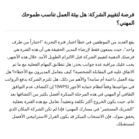
7
فرصة لتقييم الشركة: هل بيئة العمل تناسب طموحك
خاتمة:
المهني؟
ابدأ
مسارك
المهني
بثقة
يقع العديد من الموظفين في خطأ اعتبار فترة التجربة “اختباراً من طرف
ووعي
واحد”، حيث يسعون فقط لإرضاء المدير. الحقيقة هي أن هذه الفترة هي
قانوني
فرصتك الذهبية لتقييم الشركة قبل الالتزام الطويل الأمد. خلال هذه الأشهر،
يجب عليك مراقبة عدة جوانب بحذر: هل تتطابق المهام الفعلية مع ما تم
الاتفاق عليه في المقابلة الشخصية؟ كيف يتعامل المديرون مع الأخطاء؟ هل
بيئة العمل داعمة أم سامة؟ والأهم من ذلك، هل تلتزم الشركة بدفع الرواتب
في مواعيدها وفقاً لنظام حماية الأجور (WPS)؟ إن اكتشاف عدم التوافق
الثقافي أو المهني في هذه المرحلة المبكرة أفضل بكثير من اكتشافها بعد
عام، حيث يكون الخروج أكثر تكلفة وتعقيداً. تعامل مع هذه الفترة بعقلية
“الشريك المستثمر” في مسارك المهني؛ فإذا لم تكن الشركة المكان الذي
يحقق نموك، فإن الانسحاب المبكر قد يكون القرار الاستراتيجي الأفضل
لمستقبلك.