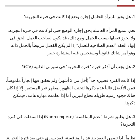
1. هل يحق للمرأة الحامل إجازة وضع إذا كانت في فترة التجربة؟
نعم، تتمتع المرأة العاملة بحق إجازة الوضع حتى لو كانت في فترة التجربة،
ولا يجوز فصلها بسبب الحمل. ومع ذلك، قد يكون لصاحب العمل الحق في
إنهاء العقد “لعدم الصلاحية للعمل” إذا لم يكن الفصل مرتبطاً بالحمل ذاته،
وهو أمر شائك قانونياً ويستحسن فيه استشارة خبير.
2. هل يجب أن أذكر خبرة “فترة التجربة” في سيرتي الذاتية (CV)؟
إذا كانت الفترة قصيرة جداً (أقل من 3 أشهر) ولم تحقق فيها إنجازاً ملموساً،
فمن الأفضل غالباً عدم ذكرها لتجنب الظهور بمظهر غير المستقر، إلا إذا كان
هناك فجوة زمنية طويلة تحتاج لتبرير. أما إذا تعلمت مهارة هامة، فيمكن
ذكرها.
3. هل يطبق شرط “عدم المنافسة” (Non-compete) إذا استقلت في فترة
التجربة؟
نظاماً، إذا تضمن العقد بند عدم المنافسة، فقد يسري حتى بعد فترة التجربة.