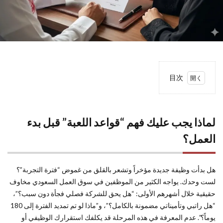
目次
1
لماذا
يجب
لماذا يجب عليك فهم “قواعد اللعبة” قبل بدء
عليك
فهم
العمل؟
“قواعد
اللعبة”
قبل
هل بدأت وظيفة جديدة مؤخراً وتشعر بالقلق من غموض “فترة التجربة”؟
بدء
لست وحدك. يواجه الكثير من الموظفين في سوق العمل السعودي مخاوف
العمل؟
حقيقية خلال أشهرهم الأولى: “هل يحق للشركة فصلي فجأة دون سبب؟”،
2
“هل راتبي وتأميناتي مضمونة بالكامل؟”، و”ماذا لو تم تمديد الفترة إلى 180
فترة
يوماً؟”. عدم المعرفة في هذه المرحلة قد يكلفك استقرارك الوظيفي أو