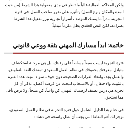
ولكن المحاكم العمالية غالباً ما تنظر في مدى معقولية هذا الشرط (من حيث
المدة والمكان ونوع العمل) وتأثيره على ضرر صاحب العمل. في فترة
التجربة، نادراً ما يمتلك الموظف أسراراً تجارية تبرر تفعيل هذا الشرط
بصرامة، لكن النص العقدي يظل ملزماً مبدئياً.
خاتمة: ابدأ مسارك المهني بثقة ووعي قانوني
فترة التجربة ليست سيفاً مسلطاً على رقبتك، بل هي مرحلة استكشاف
متبادل. معرفتك بحقوقك في نظام العمل السعودي تمنحك الثقة للتفاوض،
والعمل بجد، واتخاذ القرارات الصحيحة دون خوف. سواء انتهت هذه الفترة
بالتثبيت والاحتفال، أو بالانسحاب للبحث عن فرصة أفضل، تذكر أن كل
تجربة هي درس يضيف لرصيدك المهني. كن واعياً، كن منتجاً، ولا ترضَ بأقل
مما تستحق.
في ختام هذا الدليل الشامل حول فترة التجربة في نظام العمل السعودي،
نوجز لك أهم النقاط التي يجب أن تظل راسخة في ذهنك: