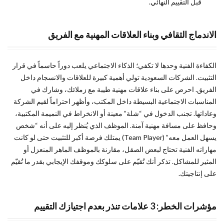
قبل التقييم النهائي.
الاندماج الثقافي وبناء العلاقات المهنية مع الفريق
الكفاءة الفنية وحدها لا تكفي؛ الذكاء الاجتماعي يلعب دوراً حاسماً في قرار
التثبيت. الشركات السعودية تولي أهمية كبيرة للعلاقات والانسجام داخل
الفريق. احرص على بناء علاقات مهنية طيبة مع زملائك، وشارك في
المناسبات الاجتماعية البسيطة داخل المكتب، وأظهر احتراماً لقيم الشركة
وعاداتها. تجنب الدخول في “شلة” معينة أو الانخراط في النميمة المكتبية،
وحافظ على مسافة مهنية آمنة. الموظف الذي يُنظر إليه على أنه “شخص
يسهل العمل معه” (Team Player) يمتلك فرصة أكبر للتثبيت حتى لو كانت
مهاراته الفنية تحتاج لبعض الصقل، مقارنة بالموظف الماهر المنعزل أو
المثير للمشاكل. تذكر أنك تُقيّم على سلوكك وموقفك الإيجابي بقدر ما تُقيّم
على إنتاجيتك.
مؤشرات الخطر: 3 علامات تنذر بعدم اجتيازك التقييم