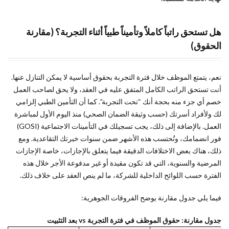
هل تستحق راتباً كاملاً وتأميناً طبياً أثناء التجربة؟ (مقارنة
الحقوق)
نعم، يتمتع الموظف خلال فترة التجربة بحقوق أساسية لا يمكن التنازل عنها.
أنت تستحق الراتب الكامل المتفق عليه في العقد، ولا يحق لصاحب العمل
خصم أي جزء منه بحجة أنك “تحت التجربة”. كما أن التأمين الطبي إلزامي
لك ولأفراد أسرتك (حسب وثيقة الضمان الصحي) منذ اليوم الأول لمباشرة
العمل. بالإضافة إلى ذلك، يجب تسجيلك في التأمينات الاجتماعية (GOSI)
فور انضمامك، وتُحتسب هذه الأشهر ضمن سنوات خبرتك التقاعدية. ومع
ذلك، هناك بعض الاختلافات الدقيقة فيما يتعلق بالإجازات، خاصة الإجازات
المرضية والسنوية، التي قد تكون مقيدة أو غير مدفوعة الأجر خلال هذه
الفترة حسب اللوائح الداخلية للشركة، ما لم ينص العقد على خلاف ذلك.
فيما يلي جدول مقارنة يوضح الفروقات الجوهرية:
جدول مقارنة: حقوق الموظف في فترة التجربة vs بعد التثبيت