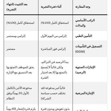
بعد التثبيت (انتهاء
وجه المقارنة
أثناء فترة التجربة
التجربة)
الراتب الأساسي
استحقاق كامل (100%)
استحقاق كامل (100%)
والبدلات
التأمين الطبي
إلزامي من اليوم الأول
إلزامي ومستمر
التسجيل في التأمينات
إلزامي فور المباشرة
مستمر
(GOSI)
يبدأ الرصيد في التراكم،
الإجازات السنوية
ولكن غالباً لا يُسمح
يحق للموظف التمتع بها
(الرصيد)
بالتمتع بها إلا بعد اجتياز
بعد التنسيق مع الإدارة
الفترة
غالباً غير مدفوعة (قد
مدفوعة الأجر بالكامل
الإجازة المرضية
تختلف حسب سياسة
(لأول 30 يوماً) وفق
الشركة)
النظام
بدون تعويض وبدون فترة
يلزم فترة إشعار (60 يوماً