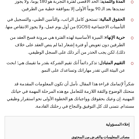
المدة والتمديد:
الحد الأقصى لفترة التجربة هو 180 يوماً، ولا يجوز
تمديدها بعد الـ 90 يوماً الأولى إلا بموافقة خطية من الطرفين.
الحقوق المالية:
تستحق كامل الراتب، والتأمين الطبي، والتسجيل في
التأمينات الاجتماعية (GOSI) من أول يوم عمل، ولا يجوز الانتقاص منها.
حرية الإنهاء:
الميزة الأساسية لهذه الفترة هي مرونة فسخ العقد من
الطرفين دون تعويض أو فترة إشعار (ما لم ينص العقد على خلاف
ذلك)، لكن يجب الحذر من أثر ذلك على السجل الوظيفي.
التقييم المتبادل:
تذكر دائماً أنك تقيم الشركة بقدر ما تقيمك هي؛ ابحث
عن البيئة التي تقدر مهاراتك وتساعدك على النمو.
شكراً لإتمامك قراءة هذا المقال. نأمل أن تكون المعلومات المقدمة قد
منحتك الوضوح والثقة اللازمة للتعامل مع هذه المرحلة المهمة في حياتك
المهنية. إن وعيك بحقوقك وواجباتك هو الخطوة الأولى نحو استقرار وظيفي
مستدام. نتمنى لك كل التوفيق والنجاح في رحلتك القادمة.
إخلاء المسؤولية
مصادر المعلومات والغرض من المحتوى