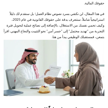
التجربة
حقوقك المالية.
ليست
اختباراً
في هذا المقال، لن نكتفي بسرد نصوص نظام العمل؛ بل سنقدم لك دليلاً
لك فقط:
استراتيجياً شاملاً. ستتعرف بدقة على حقوقك القانونية في عام 2025،
كيف
وكيف تحمي نفسك من الاستغلال، بالإضافة إلى نصائح عملية لتحويل فترة
تستغلها
التجربة من “تهديد محتمل” إلى “جسر آمن” نحو التثبيت والنجاح المهني. اقرأ
لصالحك؟
بتمعن، فمستقبلك الوظيفي يبدأ من هنا.
3
حقوق
الموظف
في فترة
التجربة:
الرواتب،
الإجازات،
والتأمين
4
استراتيجيات
تثبيت العقد:
كيف تضمن
اجتياز فترة