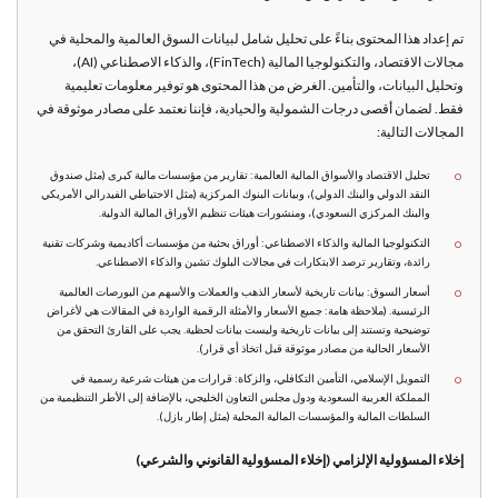
تم إعداد هذا المحتوى بناءً على تحليل شامل لبيانات السوق العالمية والمحلية في
مجالات الاقتصاد، والتكنولوجيا المالية (FinTech)، والذكاء الاصطناعي (AI)،
وتحليل البيانات، والتأمين. الغرض من هذا المحتوى هو توفير معلومات تعليمية
فقط. لضمان أقصى درجات الشمولية والحيادية، فإننا نعتمد على مصادر موثوقة في
المجالات التالية:
تحليل الاقتصاد والأسواق المالية العالمية: تقارير من مؤسسات مالية كبرى (مثل صندوق
النقد الدولي والبنك الدولي)، وبيانات البنوك المركزية (مثل الاحتياطي الفيدرالي الأمريكي
والبنك المركزي السعودي)، ومنشورات هيئات تنظيم الأوراق المالية الدولية.
التكنولوجيا المالية والذكاء الاصطناعي: أوراق بحثية من مؤسسات أكاديمية وشركات تقنية
رائدة، وتقارير ترصد الابتكارات في مجالات البلوك تشين والذكاء الاصطناعي.
أسعار السوق: بيانات تاريخية لأسعار الذهب والعملات والأسهم من البورصات العالمية
الرئيسية. (ملاحظة هامة: جميع الأسعار والأمثلة الرقمية الواردة في المقالات هي لأغراض
توضيحية وتستند إلى بيانات تاريخية وليست بيانات لحظية. يجب على القارئ التحقق من
الأسعار الحالية من مصادر موثوقة قبل اتخاذ أي قرار).
التمويل الإسلامي، التأمين التكافلي، والزكاة: قرارات من هيئات شرعية رسمية في
المملكة العربية السعودية ودول مجلس التعاون الخليجي، بالإضافة إلى الأطر التنظيمية من
السلطات المالية والمؤسسات المالية المحلية (مثل إطار بازل).
إخلاء المسؤولية الإلزامي (إخلاء المسؤولية القانوني والشرعي)