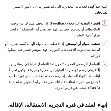
انتبه جيداً لهذه العلامات التحذيرية التي قد تشير إلى أن الأمور لا تسير
لصالحك:
انقطاع التغذية الراجعة (Feedback):
إذا توقف مديرك عن توجيه
الملاحظات أو تصحيح أخطائك، فهذا قد يعني أنه “استسلم” أو اتخذ
قراراً بإنهاء العقد.
سحب المهام أو التهميش:
إذا لاحظت أن المهام الهامة تُسند لغيرك، أو
لم يعد يتم دعوتك للاجتماعات الدورية، فهذا مؤشر خطير على تضاؤل
دورك.
التواصل الرسمي المفرط: تحول لغة التواصل فجأة إلى رسائل بريد
إلكتروني رسمية وصارمة لتوثيق كل صغيرة وكبيرة قد يكون تمهيداً
لبناء ملف لإنهاء الخدمات.إذا رصدت هذه العلامات، بادر فوراً بطلب
اجتماع مع مديرك لمناقشة أدائك بصراحة، أو ابدأ بتجهيز خطة بديلة
(Plan B) للبحث عن فرص أخرى.
إنهاء العقد في فترة التجربة: الاستقالة، الإقالة،