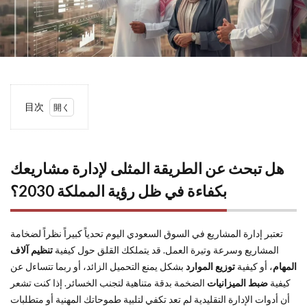
目次
1
هل
تبحث عن
الطريقة
هل تبحث عن الطريقة المثلى لإدارة مشاريعك
المثلى
لإدارة
بكفاءة في ظل رؤية المملكة 2030؟
مشاريعك
بكفاءة
في ظل
تعتبر إدارة المشاريع في السوق السعودي اليوم تحدياً كبيراً نظراً لضخامة
رؤية
المشاريع وسرعة وتيرة العمل. قد يتملكك القلق حول كيفية
تنظيم آلاف
المملكة
المهام
، أو كيفية
توزيع الموارد
بشكل يمنع التحميل الزائد، أو ربما تتساءل عن
2030؟
كيفية
ضبط الميزانيات
الضخمة بدقة متناهية لتجنب الخسائر. إذا كنت تشعر
2
ما هو
أن أدوات الإدارة التقليدية لم تعد تكفي لتلبية طموحاتك المهنية أو متطلبات