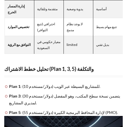
إدارة المسار
أساسية
يدوية وصعبة
متقدمة وتلقائية
الحرج
لا يوجد نظام
احترافي (تتبع
تتبع مهام بسيط
تخصيص الموارد
مدمج
التوافر)
معيار حكومي في
التوافق مع الرؤية
limited
بديل تقني
السعودية
تحليل خطط الاشتراك (Plan 1, 3, 5) والتكلفة
Plan 1
: (10 دولار/مستخدم) للمشاريع البسيطة عبر الويب.
Plan 3
: (30 دولار/مستخدم) يتضمن نسخة سطح المكتب، وهو المفضل
لمديري المشاريع.
Plan 5
: (55 دولار/مستخدم) لإدارة المحافظ البرمجية الكبيرة (PMO).