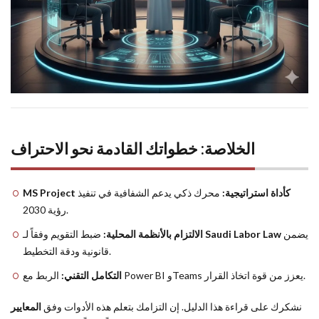
الخلاصة: خطواتك القادمة نحو الاحتراف
MS Project كأداة استراتيجية:
محرك ذكي يدعم الشفافية في تنفيذ
رؤية 2030.
الالتزام بالأنظمة المحلية:
ضبط التقويم وفقاً لـ
Saudi Labor Law
يضمن
قانونية ودقة التخطيط.
الربط مع Power BI وTeams يعزز من قوة اتخاذ القرار.
التكامل التقني:
نشكرك على قراءة هذا الدليل. إن التزامك بتعلم هذه الأدوات وفق
المعايير