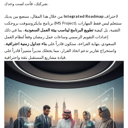
مايكروسوفت
شركتك، فأنت لست وحدك.
بروجكت (MS
Project)
من خلال هذا المقال، سنضع بين يديك
Integrated Roadmap
لاحتراف
ولماذا يمثل
برنامج مايكروسوفت بروجكت (MS Project). ستتعلم ليس فقط المهارات
الركيزة
التقنية، بل كيفية
تطويع البرنامج ليناسب بيئة العمل السعودية
، بما في ذلك
الأساسية
إعدادات التقويم الرسمي وساعات عمل رمضان وفقاً لنظام العمل
للمشاريع في
،
بناء جداول زمنية احترافية
السعودية؟
السعودي. بنهاية القراءة، ستكون قادراً على
واستخراج تقارير تدعم اتخاذ القرار، مما يجعلك مديراً متميزاً قادراً على
3
قيادة مشاريع المستقبل بثقة واحترافية.
المميزات
الجوهرية
وإصدارات
البرنامج
4
الخطوات
العملية
والضبط
الخاص
بالسوق
السعودي