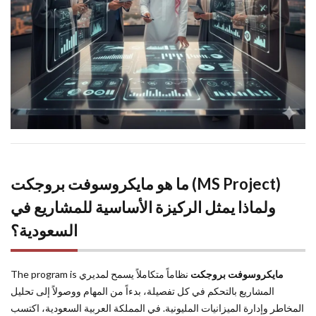
5
الأسئلة
الشائعة حول
برنامج
مايكروسوفت
بروجكت
6
الخلاصة:
خطواتك
القادمة
نحو
الاحتراف
ما هو مايكروسوفت بروجكت (MS Project)
ولماذا يمثل الركيزة الأساسية للمشاريع في
السعودية؟
The program is
نظاماً متكاملاً يسمح لمديري
مايكروسوفت بروجكت
المشاريع بالتحكم في كل تفصيلة، بدءاً من المهام ووصولاً إلى تحليل
المخاطر وإدارة الميزانيات المليونية. في المملكة العربية السعودية، اكتسب