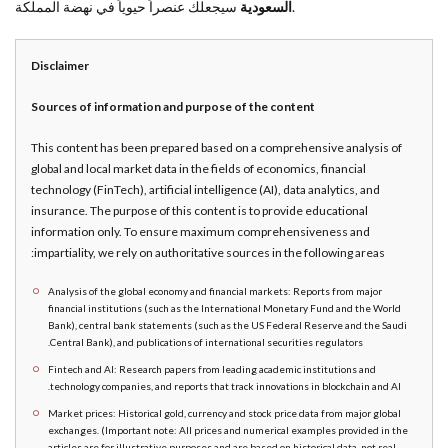
سيجعلك عنصراً حيوياً في نهضة المملكة.
السعودية
Disclaimer
Sources of information and purpose of the content
This content has been prepared based on a comprehensive analysis of
global and local market data in the fields of economics, financial
technology (FinTech), artificial intelligence (AI), data analytics, and
insurance. The purpose of this content is to provide educational
information only. To ensure maximum comprehensiveness and
impartiality, we rely on authoritative sources in the following areas:
Analysis of the global economy and financial markets: Reports from major
financial institutions (such as the International Monetary Fund and the World
Bank), central bank statements (such as the US Federal Reserve and the Saudi
Central Bank), and publications of international securities regulators.
Fintech and AI: Research papers from leading academic institutions and
technology companies, and reports that track innovations in blockchain and AI.
Market prices: Historical gold, currency and stock price data from major global
exchanges. (Important note: All prices and numerical examples provided in the
articles are for illustrative purposes and are based on historical data, not real-