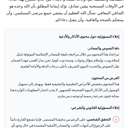
في الأوقات المستحبة بيقين صادق، نؤكد إيماننا المطلق بأن الله وحده هو
الشافي المعافي. نسأل الله العظيم أن يشفي جميع مرضى المسلمين، وأن
يمتعكم بالصحة والعافية، وأن يتقبل دعاءكم.
إخلاء المسؤولية: حول محتوى الأذكار والأدعية
دقة النصوص والمصادر:
تم إعداد هذا المحتوى من خلال مراجعة دقيقة للمصادر الإسلامية الموثوقة (مثل
إسلام ويب، وإسلام سؤال وجواب، وسنة دوت كوم). نحن نبذل أقصى جهدنا لضمان
نقل النصوص والحديث النبوي الشريف بأعلى درجات الدقة والأمانة العلمية.
الغرض من المحتوى:
هذا المحتوى مخصص للأغراض التعليمية والتثقيفية فقط، ويهدف إلى تسهيل
الوصول إلى الأذكار النبوية الصحيحة للجمهور. لا يجب اعتبار المعلومات الواردة هنا
بمثابة فتوى شرعية رسمية أو توجيه ديني ملزم.
إخلاء المسؤولية القانوني والشرعي:
التحقق الشخصي:
على الرغم من تدقيقنا المستمر، فإننا نشجع القارئ دائماً
على الرجوع إلى أمهات الكتب والمصادر الأصلية المعتمدة في حال وجود أي