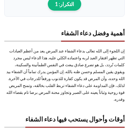
التكرار:
1
أهمية وفضل دعاء الشفاء
إن اللجوء إلى الله تعالى بدعاء الشفاء عند المرض يعد من أعظم العبادات
التي تظهر افتقار العبد لربه واعتماده الكلي عليه. هذا الدعاء ليس مجرد
كلمات تُردد، بل هو تضرع صادق يبعث في النفس الطمأنينة والسكينة،
ويقوي يقين المسلم وحسن ظنه بالله. إن المؤمن يدرك تماماً أن الشفاء بيد
الله وحده، وأن المرض قد يكون كفارة للذنوب ورفعاً للدرجات في الآخرة.
لذلك، فإن المداومة على دعاء الشفاء تربط القلب بخالقه، وتمنح المريض
قوة روحية وثباتاً يعينه على الصبر وتجاوز محنة المرض برضا تام بقضاء الله
وقدره.
أوقات وأحوال يستحب فيها دعاء الشفاء