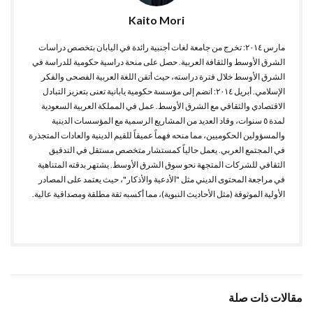
Kaito Mori
مارس ٢٠١٤: تخرج من جامعة لغات أجنبية رائدة في اليابان بتخصص دراسات
الشرق الأوسط والثقافة العربية. حصل على منحة دراسية حكومية للدراسة في
الشرق الأوسط خلال فترة دراسته، حيث أتقن اللغة العربية الفصحى والفكر
الإسلامي. أبريل ٢٠١٤: انضم إلى مؤسسة حكومية يابانية تعنى بتعزيز التبادل
الاقتصادي والثقافي مع الشرق الأوسط. عمل في المملكة العربية السعودية
لمدة ٥ سنوات، وقاد العديد من المشاريع الرسمية مع المؤسسات الدينية
والمسؤولين الحكوميين، مما منحه فهماً عميقاً للقيم الدينية والعادات المتجذرة
في المجتمع العربي. يعمل حالياً كمستشار متخصص مستقل في التدقيق
الثقافي للشركات المتجهة نحو سوق الشرق الأوسط. يشتهر بدقته المتناهية
في مراجعة المحتوى الديني مثل "الأدعية والأذكار"، حيث يعتمد على المصادر
الأولية الموثوقة (مثل الأحاديث النبوية)، مما أكسبه ثقة مطلقة ومصداقية عالية.
مقالات ذات صلة