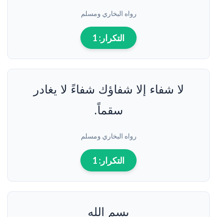
أوقات
رواه البخاري ومسلم
وأحوال
يستحب
التكرار:
1
فيها
دعاء
الشفاء
4
لا شفاء إلا شفاؤك شفاءً لا يغادر
خلاصة
حول
سقماً.
دعاء
الشفاء
رواه البخاري ومسلم
التكرار:
1
بسم الله