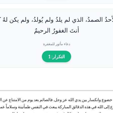
لأحدُ الصمدُ، الذي لم يلدُ ولم يُولدُ، ولم يكن لهُ 
أنتَ الغفورُ الرحيمُ
دعاء مأثور للمغفرة
التكرار:
1
خضوع وانكسار بين يدي الله عز وجل. فالصائم بعد يوم من الامتناع عن 
لى الله في هذه الدقائق المباركة يبعث في النفس طمأنينة وسلاماً عميقا