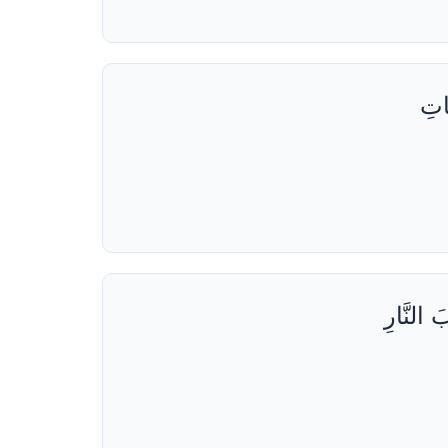
تِ
النَّارِ