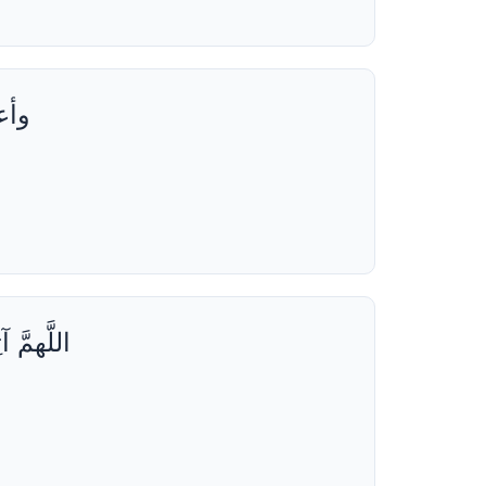
3
الأوقات
والحالات
وأع
المستحبة
في دعاء
قبل
الإفطار
4
خلاصة
حول
دعاء
اللَّهمَّ
قبل
الإفطار