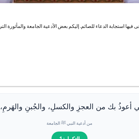
جى فيها استجابة الدعاء للصائم. إليكم بعض الأدعية الجامعة والمأثورة الت
ني أعوذُ بك من العجزِ والكسلِ، والجُبنِ والهَرمِ، 
من أدعية النبي ﷺ الجامعة
التكرار:
1