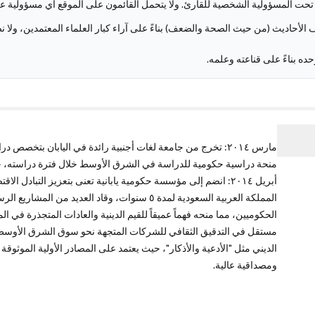
قع تحت المسؤولية الشخصية للقارئ. ولا يتحمل القائمون على الموقع أي مسؤولية
ف الأحاديث (من حيث الصحة والضعف) بناءً على آراء كبار العلماء المعتمدين، ولا 
ده بناءً على قناعته وعلمه.
مارس ٢٠١٤: تخرج من جامعة لغات أجنبية رائدة في اليابان بتخ
منحة دراسية حكومية للدراسة في الشرق الأوسط خلال فترة دراسته، حي
أبريل ٢٠١٤: انضم إلى مؤسسة حكومية يابانية تعنى بتعزيز التباد
المملكة العربية السعودية لمدة ٥ سنوات، وقاد العديد
الحكوميين، مما منحه فهماً عميقاً للقيم الدينية والعادات المتجذرة في 
مستقل في التدقيق الثقافي للشركات المتجهة نحو سوق الشرق الأوسط. 
الديني مثل "الأدعية والأذكار"، حيث يعتمد على المصادر الأولية الموثوقة
ومصداقية عالية.