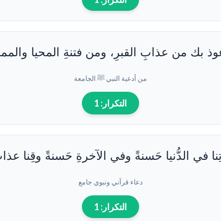
وذ بك من عذابِ القبرِ، ومن فتنةِ المحيا والمما
من أدعية النبي ﷺ الجامعة
التكرار:
1
 آتِنا في الدُّنيا حَسنةً وفي الآخرةِ حَسنةً وقِنا عذابَ 
دعاء قرآني ونبوي جامع
التكرار:
1